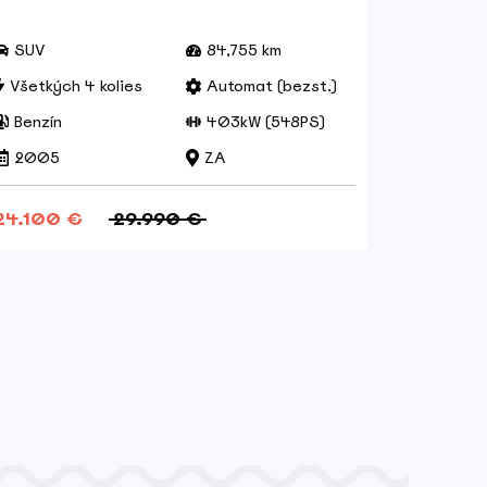
SUV
84,755 km
Combi
Všetkých 4 kolies
Automat (bezst.)
Prednýc
Benzín
403kW (548PS)
Benzín
2005
ZA
2025
24.100 €
29.990 €
22.999 