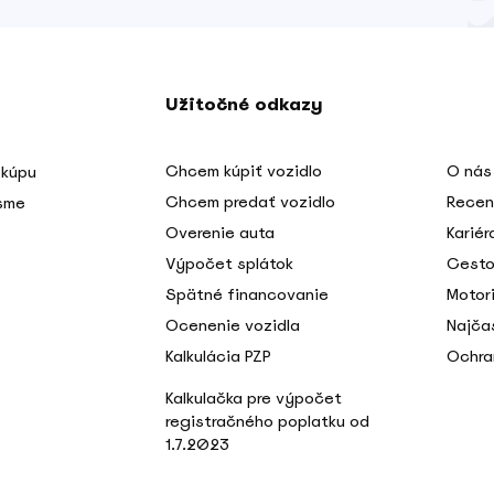
Užitočné odkazy
Chcem kúpiť vozidlo
O nás
 kúpu
Chcem predať vozidlo
Recen
 sme
Overenie auta
Kariér
Výpočet splátok
Cesto
Spätné financovanie
Motori
Ocenenie vozidla
Najča
Kalkulácia PZP
Ochra
Kalkulačka pre výpočet
registračného poplatku od
1.7.2023