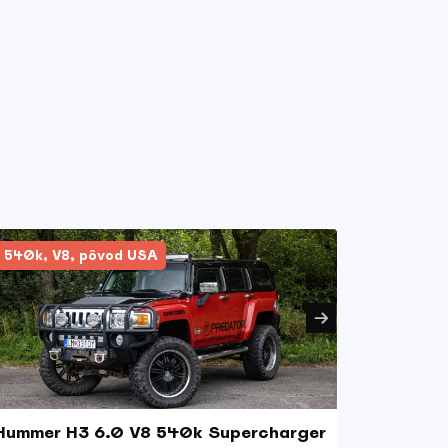
540k, V8, pôvod USA
Zánovne
Hummer H3 6.0 V8 540k Supercharger
Seat Le