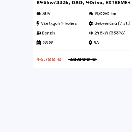
245kw/333k, DSG, 4Drive, EXTREME+
m
SUV
21,000 km
 st.)
Všetkých 4 kolies
Sekvenčná (7 st.)
60PS)
Benzín
245kW (333PS)
2025
BA
46.700 €
68.000 €