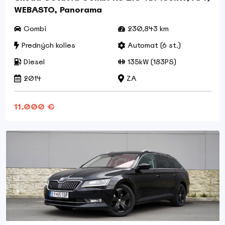
WEBASTO, Panorama
Combi
230,843 km
Predných kolies
Automat (6 st.)
Diesel
135kW (183PS)
2014
ZA
11.000 €