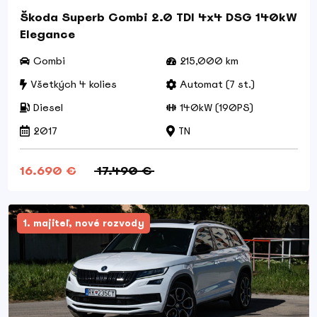
Škoda Superb Combi 2.0 TDI 4x4 DSG 140kW
Elegance
Combi
215,000 km
Všetkých 4 kolies
Automat (7 st.)
Diesel
140kW (190PS)
2017
TN
16.690 €
17.490 €
1. majiteľ, nové rozvody