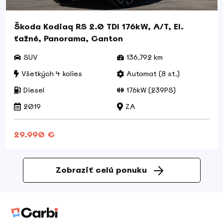
Škoda Kodiaq RS 2.0 TDI 176kW, A/T, El.
ťažné, Panorama, Canton
SUV
136,792 km
Všetkých 4 kolies
Automat (8 st.)
Diesel
176kW (239PS)
2019
ZA
29.990 €
Zobraziť celú ponuku