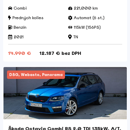
Combi
221,000 km
Predných kolies
Automat (6 st.)
Benzín
115kW (156PS)
2021
TN
14.990 €
12.187 € bez DPH
DSG, Webasto, Panorama
Škoda Octavia Combi RS 2.0 TDI 135kW, A/T,