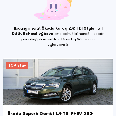
Hľadaný inzerát
Škoda Karoq 2.0 TDI Style 4x4
DSG, Bohatá výbava
sme bohužiaľ nenašli, zopár
podobných inzerátov, ktoré by Vám mohli
vyhovovať:
TOP Stav
Škoda Superb Combi 1.4 TSI PHEV DSG