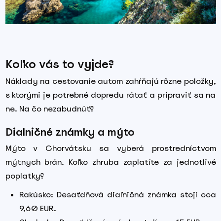
Koľko vás to vyjde?
Náklady na cestovanie autom zahŕňajú rôzne položky,
s ktorými je potrebné dopredu rátať a pripraviť sa na
ne. Na čo nezabudnúť?
Dialničné známky a mýto
Mýto v Chorvátsku sa vyberá prostredníctvom
mýtnych brán. Koľko zhruba zaplatíte za jednotlivé
poplatky?
Rakúsko: Desaťdňová diaľničná známka stojí cca
9,60 EUR.