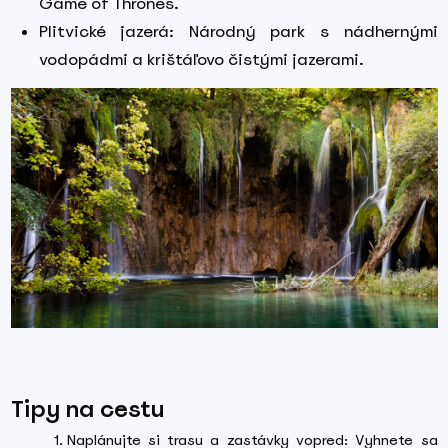
Game of Thrones.
Plitvické jazerá: Národný park s nádhernými
vodopádmi a krištáľovo čistými jazerami.
Tipy na cestu
Naplánujte si trasu a zastávky vopred: Vyhnete sa