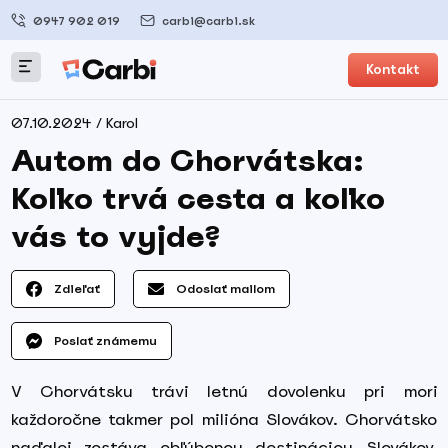
0947 902 019
carbi@carbi.sk
Kontakt
07.10.2024 / Karol
Autom do Chorvátska:
Koľko trvá cesta a koľko
vás to vyjde?
Zdieľať
Odoslať mailom
Poslať známemu
V Chorvátsku trávi letnú dovolenku pri mori
každoročne takmer pol milióna Slovákov. Chorvátsko
naďalej zostáva obľúbenou destináciou Slovákov,