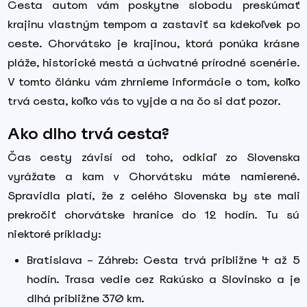
Cesta autom vám poskytne slobodu preskúmať
krajinu vlastným tempom a zastaviť sa kdekoľvek po
ceste. Chorvátsko je krajinou, ktorá ponúka krásne
pláže, historické mestá a úchvatné prírodné scenérie.
V tomto článku vám zhrnieme informácie o tom, koľko
trvá cesta, koľko vás to vyjde a na čo si dať pozor.
Ako dlho trvá cesta?
Čas cesty závisí od toho, odkiaľ zo Slovenska
vyrážate a kam v Chorvátsku máte namierené.
Spravidla platí, že z celého Slovenska by ste mali
prekročiť chorvátske hranice do 12 hodín. Tu sú
niektoré príklady:
Bratislava – Záhreb: Cesta trvá približne 4 až 5
hodín. Trasa vedie cez Rakúsko a Slovinsko a je
dlhá približne 370 km.