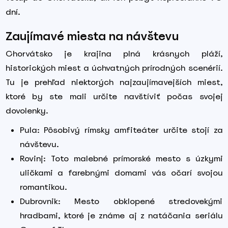
dní.
Zaujímavé miesta na návštevu
Chorvátsko je krajina plná krásnych pláží,
historických miest a úchvatných prírodných scenérií.
Tu je prehľad niektorých najzaujímavejších miest,
ktoré by ste mali určite navštíviť počas svojej
dovolenky.
Pula: Pôsobivý rímsky amfiteáter určite stojí za
návštevu.
Rovinj: Toto malebné prímorské mesto s úzkymi
uličkami a farebnými domami vás očarí svojou
romantikou.
Dubrovnik: Mesto obklopené stredovekými
hradbami, ktoré je známe aj z natáčania seriálu