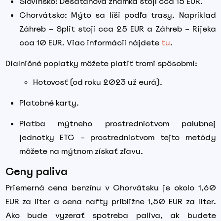
Slovinsko: Desaťdňová známka stojí cca 15 EUR.
Chorvátsko: Mýto sa líši podľa trasy. Napríklad
Záhreb – Split stojí cca 25 EUR a Záhreb – Rijeka
cca 10 EUR. Viac informácií nájdete
tu
.
Dialničné poplatky môžete platiť tromi spôsobmi:
Hotovosť (od roku 2023 už eurá).
Platobné karty.
Platba mýtneho prostredníctvom palubnej
jednotky ETC – prostredníctvom tejto metódy
môžete na mýtnom získať zľavu.
Ceny paliva
Priemerná cena benzínu v Chorvátsku je okolo 1,60
EUR za liter a cena nafty približne 1,50 EUR za liter.
Ako bude vyzerať spotreba paliva, ak budete