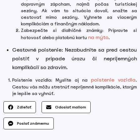
dopravným zápcham, najmä počas turistickej
sezóny. Ak vám to situácia dovolí, snažte sa
cestovať mimo sezóny. Vyhnete sa viacerým
komplikáciám a finančným nákladom.
Zabezpečte si diaľničné známky: Pripravte si
na mýto
hotovosť alebo platobnú kartu
.
Cestovné poistenie: Nezabudnite sa pred cestou
poistiť v prípade úrazu či nepríjemných
komplikácií so zdravím.
poistenie vozidla
Poistenie vozidla: Myslite aj na
.
Cestou vás môžu stretnúť nepríjemné komplikácie, ktorým
je lepšie sa vyhnúť.
Zdieľať
Odoslať mailom
Poslať známemu