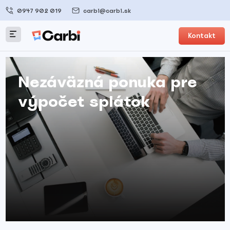
0947 902 019
carbi@carbi.sk
Kontakt
Nezáväzná ponuka pre
výpočet splátok