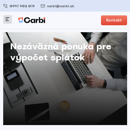
0947 902 019
carbi@carbi.sk
Kontakt
Nezáväzná ponuka pre
výpočet splátok