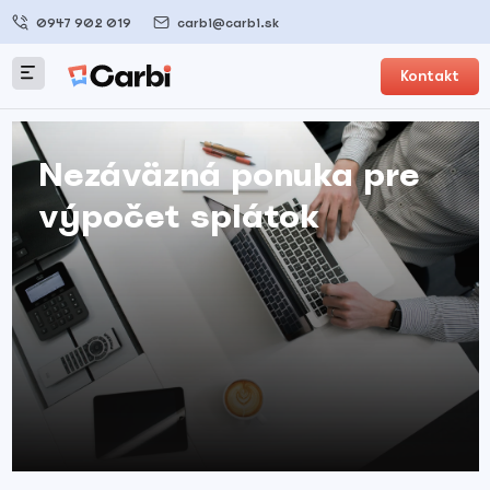
0947 902 019
carbi@carbi.sk
Kontakt
Nezáväzná ponuka pre
výpočet splátok