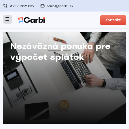
0947 902 019
carbi@carbi.sk
Kontakt
Nezáväzná ponuka pre
výpočet splátok