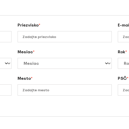
Priezvisko
E-mai
*
Mesiac
Rok
*
*
Mesto
PSČ
*
*