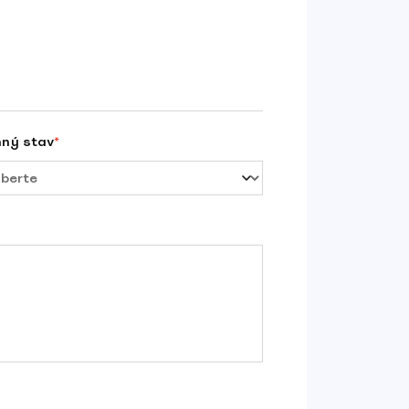
nný stav
*