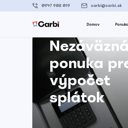
0947 902 019
carbi@carbi.sk
Domov
Ponuka
Nezáväzn
ponuka pr
výpočet
splátok