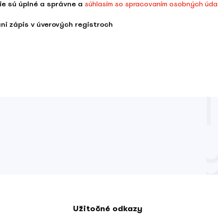
ie sú úplné a správne a
súhlasím so spracovaním osobných úda
i zápis v úverových registroch
Užitočné odkazy