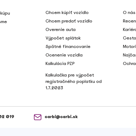
Chcem kúpiť vozidlo
O nás
 kúpu
Chcem predať vozidlo
Recen
 sme
Overenie auta
Kariér
Výpočet splátok
Cesto
Spätné financovanie
Motori
Ocenenie vozidla
Najča
Kalkulácia PZP
Ochra
Kalkulačka pre výpočet
registračného poplatku od
1.7.2023
02 019
carbi@carbi.sk