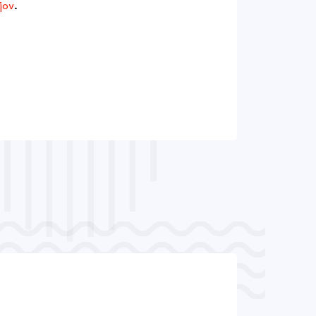
jov
.