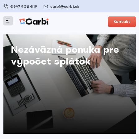
0947 902 019
carbi@carbi.sk
Kontakt
Nezáväzná ponuka pre
výpočet splátok