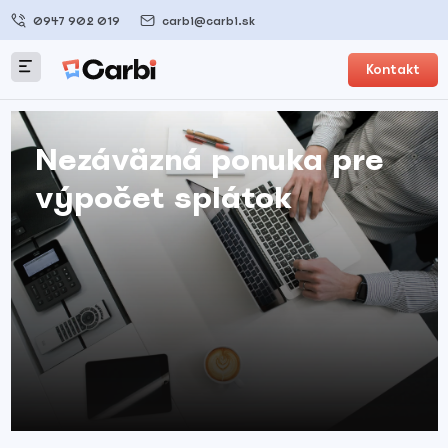
0947 902 019
carbi@carbi.sk
Kontakt
Nezáväzná ponuka pre
výpočet splátok