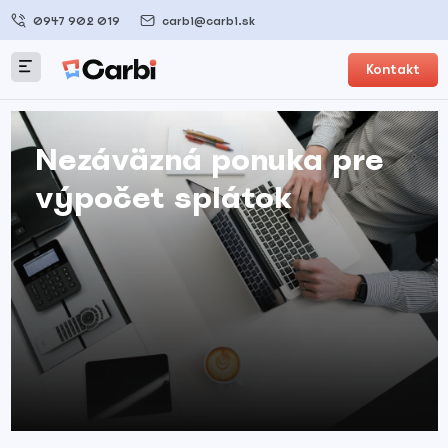
0947 902 019
carbi@carbi.sk
Kontakt
Nezáväzná ponuka pre
výpočet splátok