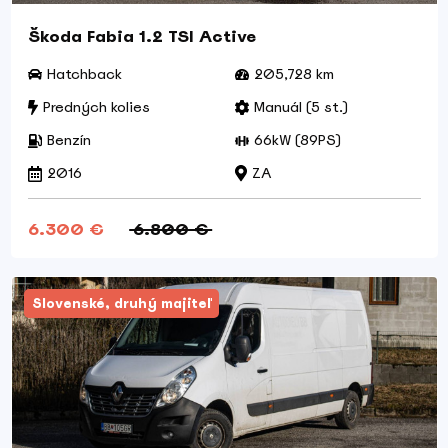
Škoda Fabia 1.2 TSI Active
Hatchback
205,728 km
Predných kolies
Manuál (5 st.)
Benzín
66kW (89PS)
2016
ZA
6.300 €
6.800 €
Slovenské, druhý majiteľ