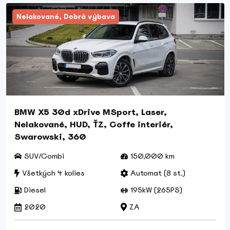
Nelakované, Dobrá výbava
BMW X5 30d xDrive MSport, Laser,
Nelakované, HUD, ŤZ, Coffe interiér,
Swarowski, 360
SUV/Combi
150,000 km
Všetkých 4 kolies
Automat (8 st.)
Diesel
195kW (265PS)
2020
ZA