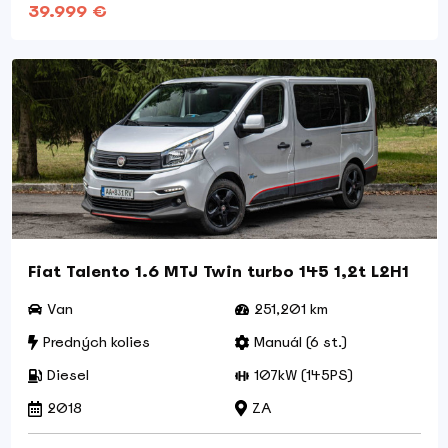
39.999 €
Fiat Talento 1.6 MTJ Twin turbo 145 1,2t L2H1
Van
251,201 km
Predných kolies
Manuál (6 st.)
Diesel
107kW (145PS)
2018
ZA