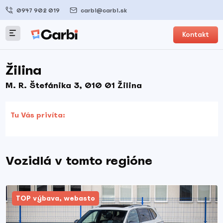
0947 902 019
carbi@carbi.sk
Kontakt
Žilina
M. R. Štefánika 3, 010 01 Žilina
Tu Vás privíta:
Vozidlá v tomto regióne
TOP výbava, webasto