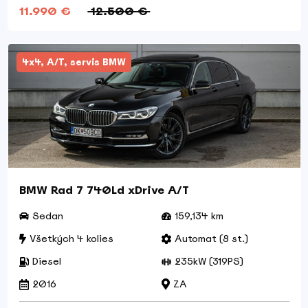
11.990 €
12.500 €
4x4, A/T, servis BMW
BMW Rad 7 740Ld xDrive A/T
Sedan
159,134 km
Všetkých 4 kolies
Automat (8 st.)
Diesel
235kW (319PS)
2016
ZA