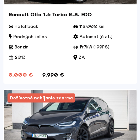
Renault Clio 1.6 Turbo R.S. EDC
Hatchback
118,000 km
Predných kolies
Automat (6 st.)
Benzín
147kW (199PS)
2013
ZA
8.000 €
9.990 €
Doživotné nabíjanie zdarma