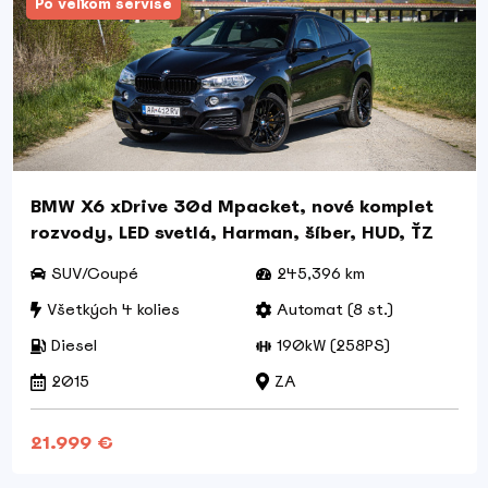
Po veľkom servise
BMW X6 xDrive 30d Mpacket, nové komplet
rozvody, LED svetlá, Harman, šíber, HUD, ŤZ
SUV/Coupé
245,396 km
Všetkých 4 kolies
Automat (8 st.)
Diesel
190kW (258PS)
2015
ZA
21.999 €