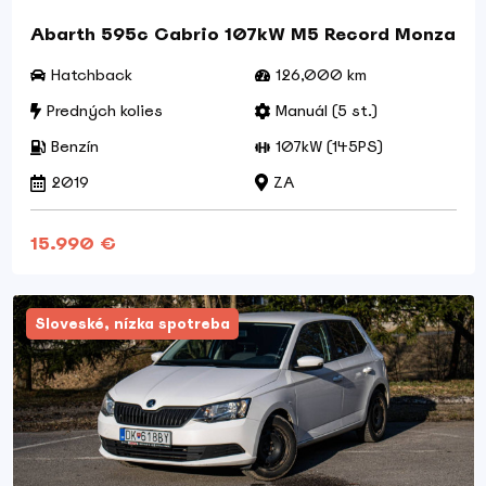
Abarth 595c Cabrio 107kW M5 Record Monza
Hatchback
126,000 km
Predných kolies
Manuál (5 st.)
Benzín
107kW (145PS)
2019
ZA
15.990 €
Sloveské, nízka spotreba