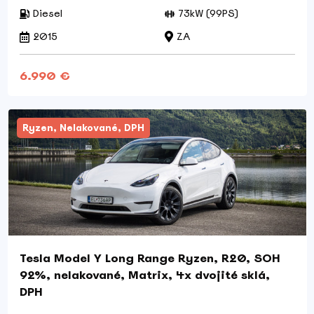
Diesel
73kW (99PS)
2015
ZA
6.990 €
Ryzen, Nelakované, DPH
Tesla Model Y Long Range Ryzen, R20, SOH
92%, nelakované, Matrix, 4x dvojité sklá,
DPH