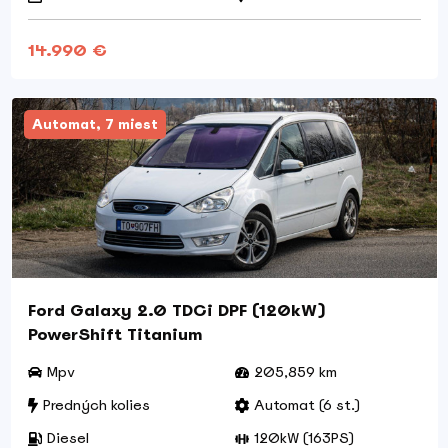
14.990 €
Automat, 7 miest
Ford Galaxy 2.0 TDCi DPF (120kW)
PowerShift Titanium
Mpv
205,859 km
Predných kolies
Automat (6 st.)
Diesel
120kW (163PS)