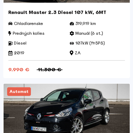
Renault Master 2.3 Diesel 107 kW, 6MT
Chladiarenske
319,919 km
Predných kolies
Manuál (6 st.)
Diesel
107kW (145PS)
2019
ZA
9.990 €
11.300 €
Automat