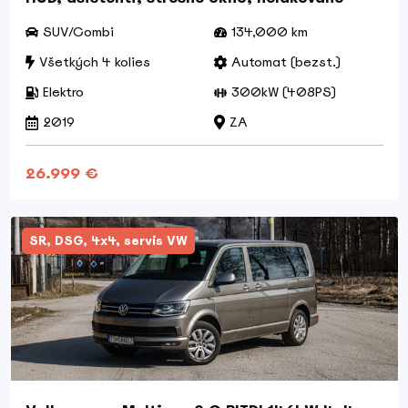
SUV/Combi
134,000 km
Všetkých 4 kolies
Automat (bezst.)
Elektro
300kW (408PS)
2019
ZA
26.999 €
SR, DSG, 4x4, servis VW