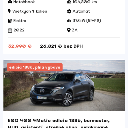
Hatchback
106,500 km
Všetkých 4 kolies
Automat
Elektro
378kW (514PS)
2022
ZA
32.990 €
26.821 € bez DPH
edícia 1886, plná výbava
EQC 400 4Matic edícia 1886, burmester,
HUD, asistenti, strešné okno, nelakované