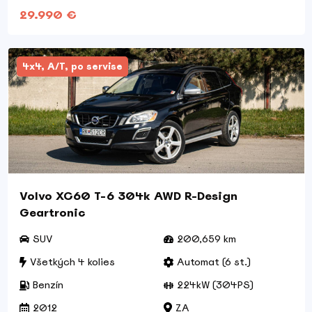
29.990 €
4x4, A/T, po servise
Volvo XC60 T-6 304k AWD R-Design
Geartronic
SUV
200,659 km
Všetkých 4 kolies
Automat (6 st.)
Benzín
224kW (304PS)
2012
ZA