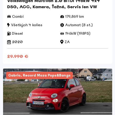
Volkswagen Multivan 2.0 BITDI 146kW 4x4
DSG, ACC, Kamera, Ťažné, Servis len VW
Combi
179,869 km
Všetkých 4 kolies
Automat (8 st.)
Diesel
146kW (198PS)
2020
ZA
29.990 €
Cabrio, Record Moza Pops&Bangs