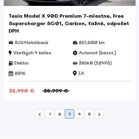
Tesla Model X 90D Premium 7-miestne, Free
Supercharger SC01, Carbon, ťažné, odpočet
DPH
SUV/Hatchback
267,600 km
Všetkých 4 kolies
Automat (bezst.)
Elektro
386kW (524PS)
2016
ZA
32.990 €
38.999 €
1
2
3
4
5