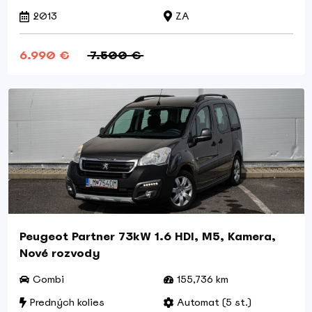
2013
ZA
6.990 €
7.500 €
Peugeot Partner 73kW 1.6 HDI, M5, Kamera,
Nové rozvody
Combi
155,736 km
Predných kolies
Automat (5 st.)