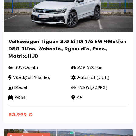
Volkswagen Tiguan 2.0 BiTDI 176 kW 4Motion
DSG RLine, Webasto, Dynaudio, Pano,
Matrix,HUD
SUV/Combi
232,605 km
Všetkých 4 kolies
Automat (7 st.)
Diesel
176kW (239PS)
2018
ZA
23.999 €