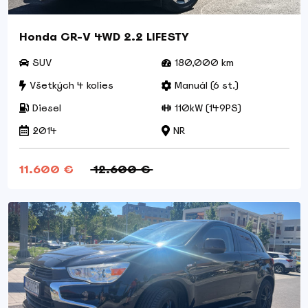
Honda CR-V 4WD 2.2 LIFESTY
SUV
180,000 km
Všetkých 4 kolies
Manuál (6 st.)
Diesel
110kW (149PS)
2014
NR
11.600 €
12.600 €