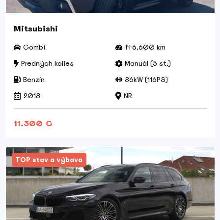
Mitsubishi
Combi
146,600 km
Predných kolies
Manuál (5 st.)
Benzín
86kW (116PS)
2018
NR
11.300 €
TOP stav a výbava