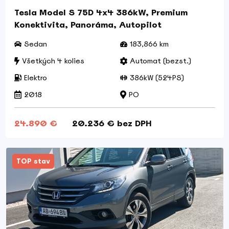
Tesla Model S 75D 4x4 386kW, Premium
Konektivita, Panoráma, Autopilot
Sedan
183,866 km
Všetkých 4 kolies
Automat (bezst.)
Elektro
386kW (524PS)
2018
PO
24.890 €
20.236 € bez DPH
TOP stav