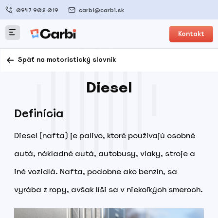
0947 902 019
carbi@carbi.sk
Kontakt
Späť na motoristický slovník
Diesel
Definícia
Diesel (nafta) je palivo, ktoré používajú osobné
autá, nákladné autá, autobusy, vlaky, stroje a
iné vozidlá. Nafta, podobne ako benzín, sa
vyrába z ropy, avšak líši sa v niekoľkých smeroch.