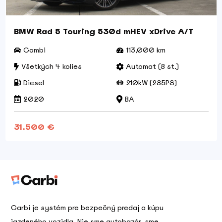
BMW Rad 5 Touring 530d mHEV xDrive A/T
Combi
113,000 km
Všetkých 4 kolies
Automat (8 st.)
Diesel
210kW (285PS)
2020
BA
31.500 €
Carbi je systém pre bezpečný predaj a kúpu
jazdeného vozidla. Nie sme autobazár, sme