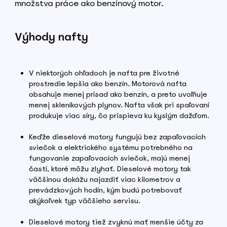
množstva práce ako benzínový motor.
Výhody nafty
V niektorých ohľadoch je nafta pre životné
prostredie lepšia ako benzín. Motorová nafta
obsahuje menej prísad ako benzín, a preto uvoľňuje
menej skleníkových plynov. Nafta však pri spaľovaní
produkuje viac síry, čo prispieva ku kyslým dažďom.
Keďže dieselové motory fungujú bez zapaľovacích
sviečok a elektrického systému potrebného na
fungovanie zapaľovacích sviečok, majú menej
častí, ktoré môžu zlyhať. Dieselové motory tak
väčšinou dokážu najazdiť viac kilometrov a
prevádzkových hodín, kým budú potrebovať
akýkoľvek typ väčšieho servisu.
Dieselové motory tiež zvyknú mať menšie účty za