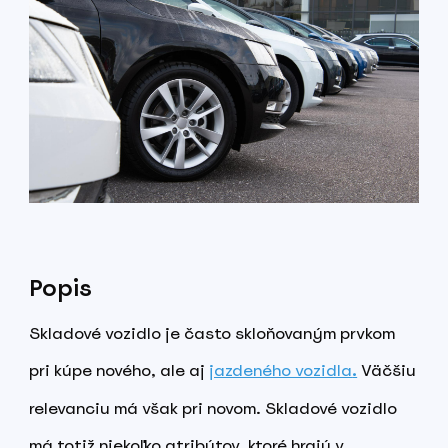
Popis
Skladové vozidlo je často skloňovaným prvkom
pri kúpe nového, ale aj
jazdeného vozidla
Väčšiu
.
relevanciu má však pri novom. Skladové vozidlo
má totiž niekoľko atribútov, ktoré hrajú v