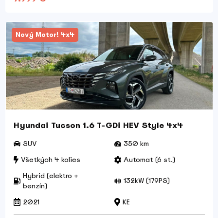
Nový Motor! 4x4
Hyundai Tucson 1.6 T-GDi HEV Style 4x4
SUV
350 km
Všetkých 4 kolies
Automat (6 st.)
Hybrid (elektro +
132kW (179PS)
benzín)
2021
KE