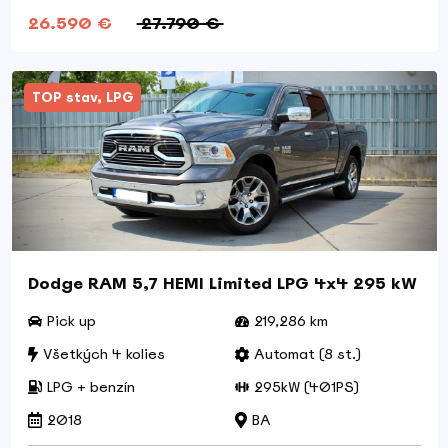
26.590 €
27.790 €
TOP stav, LPG
Dodge RAM 5,7 HEMI Limited LPG 4x4 295 kW
Pick up
219,286 km
Všetkých 4 kolies
Automat (8 st.)
LPG + benzín
295kW (401PS)
2018
BA