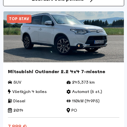
TOP STAV
Mitsubishi Outlander 2.2 4x4 7-miestne
SUV
245,373 km
Všetkých 4 kolies
Automat (6 st.)
Diesel
110kW (149PS)
2014
PO
7.999 €