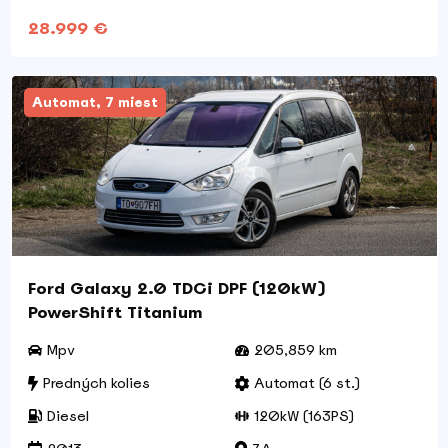
28.999 €
Automat, 7 miest
Ford Galaxy 2.0 TDCi DPF (120kW)
PowerShift Titanium
Mpv
205,859 km
Predných kolies
Automat (6 st.)
Diesel
120kW (163PS)