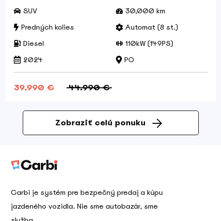
SUV
30,000 km
Predných kolies
Automat (8 st.)
Diesel
110kW (149PS)
2024
PO
39.990 €
44.990 €
Zobraziť celú ponuku
Carbi je systém pre bezpečný predaj a kúpu
jazdeného vozidla. Nie sme autobazár, sme
služba.