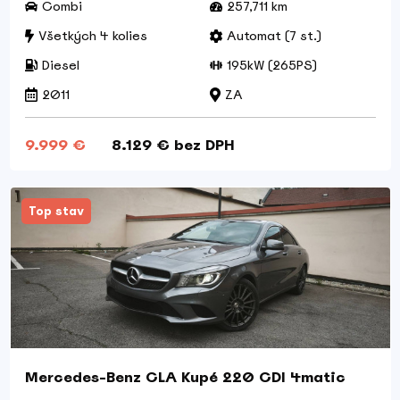
Combi
257,711 km
Všetkých 4 kolies
Automat (7 st.)
Diesel
195kW (265PS)
2011
ZA
9.999 €
8.129 € bez DPH
Top stav
Mercedes-Benz CLA Kupé 220 CDI 4matic