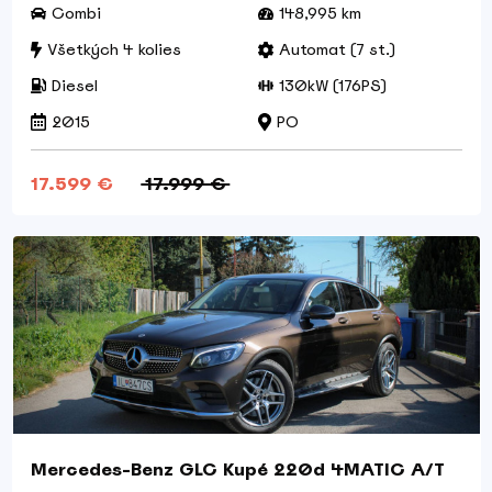
Combi
148,995 km
Všetkých 4 kolies
Automat (7 st.)
Diesel
130kW (176PS)
2015
PO
17.599 €
17.999 €
Mercedes-Benz GLC Kupé 220d 4MATIC A/T