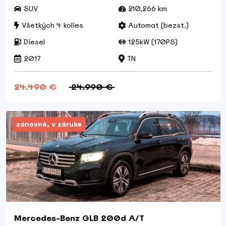
SUV
210,266 km
Všetkých 4 kolies
Automat (bezst.)
Diesel
125kW (170PS)
2017
TN
24.490 €
24.990 €
zánovné, v záruke
Mercedes-Benz GLB 200d A/T