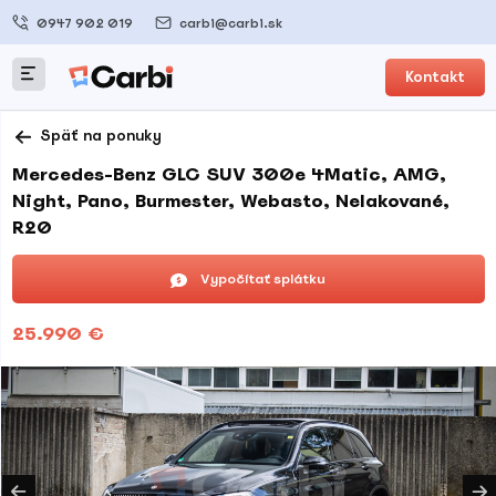
0947 902 019
carbi@carbi.sk
Kontakt
Späť na ponuky
Mercedes-Benz GLC SUV 300e 4Matic, AMG,
Night, Pano, Burmester, Webasto, Nelakované,
R20
Vypočítať splátku
25.990 €