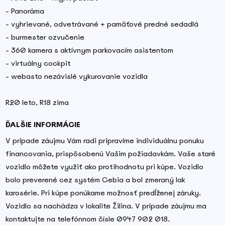
- Panoráma
- vyhrievané, odvetrávané + pamäťové predné sedadlá
- burmester ozvučenie
- 360 kamera s aktívnym parkovacím asistentom
- virtuálny cockpit
- webasto nezávislé vykurovanie vozidla
R20 leto, R18 zima
ĎALŠIE INFORMÁCIE
V prípade záujmu Vám radi pripravíme individuálnu ponuku
financovania, prispôsobenú Vašim požiadavkám. Vaše staré
vozidlo môžete využiť ako protihodnotu pri kúpe. Vozidlo
bolo preverené cez systém Cebia a bol zmeraný lak
karosérie. Pri kúpe ponúkame možnosť predĺženej záruky.
Vozidlo sa nachádza v lokalite Žilina. V prípade záujmu ma
kontaktujte na telefónnom čísle 0947 902 018.