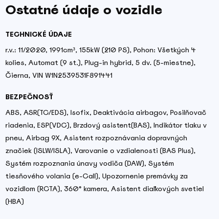
Ostatné údaje o vozidle
TECHNICKÉ ÚDAJE
r.v.: 11/2020, 1991cm³, 155kW (210 PS), Pohon: Všetkých 4
kolies, Automat (9 st.), Plug-in hybrid, 5 dv. (5-miestne),
Čierna, VIN W1N2539531F891441
BEZPEČNOSŤ
ABS, ASR(TC/EDS), Isofix, Deaktivácia airbagov, Posilňovač
riadenia, ESP(VDC), Brzdový asistent(BAS), Indikátor tlaku v
pneu, Airbag 9X, Asistent rozpoznávania dopravných
značiek (ISLW/ISLA), Varovanie o vzdialenosti (BAS Plus),
Systém rozpoznania únavy vodiča (DAW), Systém
tiesňového volania (e-Call), Upozornenie premávky za
vozidlom (RCTA), 360° kamera, Asistent diaľkových svetiel
(HBA)