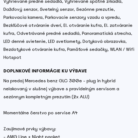
Vyhrievané predné sedadlá, Vyhrievané spätné zrkadlá,
Dažďový senzor, Svetelný senzor, Sezónne prezutie,
Parkovacia kamera, Parkovacie senzory vzadu a vpredu,
Bezkľúčové otváranie dverí, El. otváranie kufra, El. zatváranie
kufra, Odvetrávané predné sedadlá, Panoramatická strecha,
LED denné svietenie, LED svetlomety, Dotyková obrazovka,
Bezdotykové otváranie kufra, Pamäťové sedačky, WLAN / Wifi
Hotspot
DOPLNKOVÉ INFORMÁCIE KU VÝBAVE
Na predaj Mercedes benz GLC 300e - plug in hybrid
nelakovaný v slušnej výbave s pravidelným servisom a
sezónnym kompletným prezutím (2x ALU)
Momentálne čerstvo po servise A4
Zaujímavé prvky výbavy:
- AMG Line + Night packet