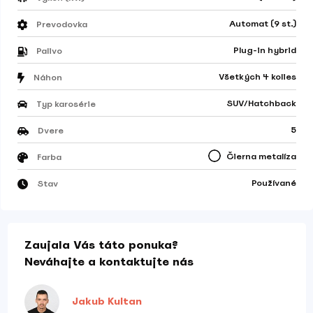
Automat (9 st.)
Prevodovka
Plug-in hybrid
Palivo
Všetkých 4 kolies
Náhon
SUV/Hatchback
Typ karosérie
5
Dvere
Čierna metalíza
Farba
Používané
Stav
Zaujala Vás táto ponuka?
Neváhajte a kontaktujte nás
Jakub Kultan