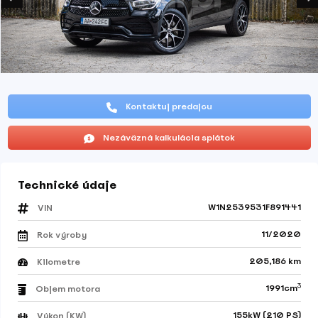
Kontaktuj predajcu
Nezáväzná kalkulácia splátok
Technické údaje
W1N2539531F891441
VIN
11/2020
Rok výroby
205,186 km
Kilometre
3
1991cm
Objem motora
155kW (210 PS)
Výkon (KW)