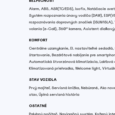
BEZPEČNOSŤ
Alarm, ABS, ASR(TC/EDS), Isofix, Natáčacie svetl
Systém rozpoznania únavy vodiča (DAW), ESP(VD
rozpoznávania dopravných značiek (ISLW/ISLA), 
volania (e-Call), 360° kamera, Asistent diaľkový
KOMFORT
Centrálne uzamykanie, El. nastaviteľné sedadlá, 
štartovanie, Bezdrôtové nabíjanie pre smartphon
Automatická štvorzónová klimatizácia, Lakťová 
Klimatizovaná priehradka, Welcome light, Virtuá
STAV VOZIDLA
Prvý majiteľ, Servisná knižka, Nebúrané, Ako no
stav, Úplná servisná história
OSTATNÉ
Palubný počítač, Navigačný systém, Kožený inte