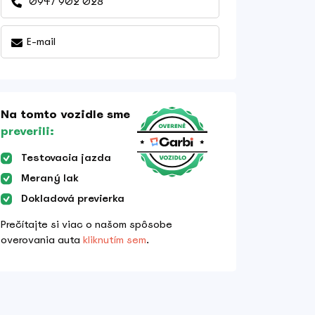
0947 902 028
E-mail
Na tomto vozidle sme
preverili:
Testovacia jazda
Meraný lak
Dokladová previerka
Prečítajte si viac o našom spôsobe
overovania auta
kliknutím sem
.