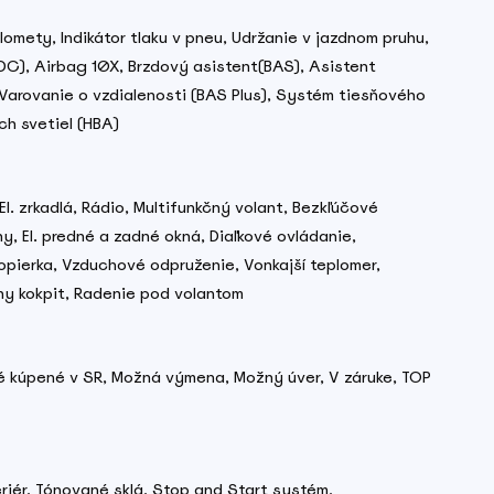
omety, Indikátor tlaku v pneu, Udržanie v jazdnom pruhu,
C), Airbag 10X, Brzdový asistent(BAS), Asistent
Varovanie o vzdialenosti (BAS Plus), Systém tiesňového
ch svetiel (HBA)
El. zrkadlá, Rádio, Multifunkčný volant, Bezkľúčové
y, El. predné a zadné okná, Diaľkové ovládanie,
opierka, Vzduchové odpruženie, Vonkajší teplomer,
lny kokpit, Radenie pod volantom
vé kúpené v SR, Možná výmena, Možný úver, V záruke, TOP
riér, Tónované sklá, Stop and Start systém,