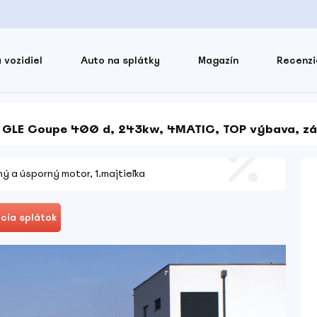
 vozidiel
Auto na splátky
Magazín
Recenzi
 GLE Coupe 400 d, 243kw, 4MATIC, TOP výbava, zá
ý a úsporný motor, 1.majtieľka
cia splátok