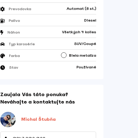
Automat (8 st.)
Prevodovka
Diesel
Palivo
Všetkých 4 kolies
Náhon
SUV/Coupé
Typ karosérie
Biela metalíza
Farba
Používané
Stav
Zaujala Vás táto ponuka?
Neváhajte a kontaktujte nás
Michal Štubňa