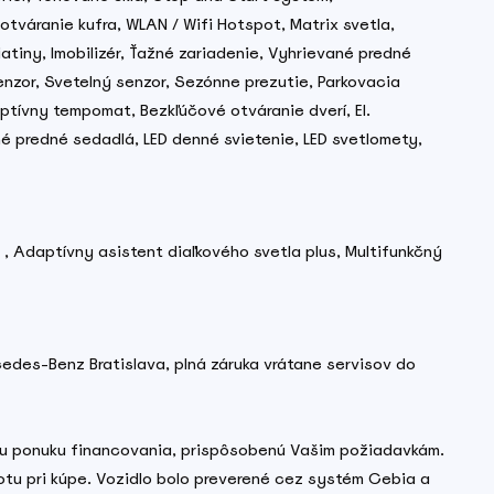
tváranie kufra, WLAN / Wifi Hotspot, Matrix svetla,
iatiny, Imobilizér, Ťažné zariadenie, Vyhrievané predné
nzor, Svetelný senzor, Sezónne prezutie, Parkovacia
tívny tempomat, Bezkľúčové otváranie dverí, El.
né predné sedadlá, LED denné svietenie, LED svetlomety,
 , Adaptívny asistent diaľkového svetla plus, Multifunkčný
cedes-Benz Bratislava, plná záruka vrátane servisov do
lnu ponuku financovania, prispôsobenú Vašim požiadavkám.
otu pri kúpe. Vozidlo bolo preverené cez systém Cebia a