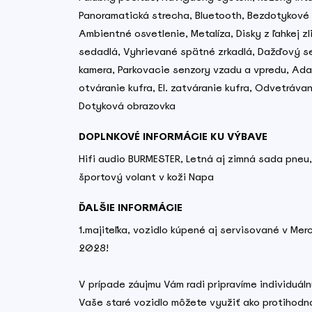
Panoramatická strecha, Bluetooth, Bezdotykové o
Ambientné osvetlenie, Metalíza, Disky z ľahkej zl
sedadlá, Vyhrievané spätné zrkadlá, Dažďový se
kamera, Parkovacie senzory vzadu a vpredu, Adap
otváranie kufra, El. zatváranie kufra, Odvetráva
Dotyková obrazovka
DOPLNKOVÉ INFORMÁCIE KU VÝBAVE
Hifi audio BURMESTER, Letná aj zimná sada pneu,
športový volant v koži Napa
ĎALŠIE INFORMÁCIE
1.majiteľka, vozidlo kúpené aj servisované v Mer
2028!
V prípade záujmu Vám radi pripravíme individuá
Vaše staré vozidlo môžete využiť ako protihodn