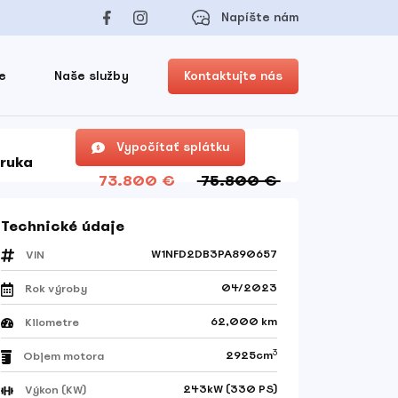
Napíšte nám
e
Naše služby
Kontaktujte nás
Vypočítať splátku
ruka
73.800 €
75.800 €
Technické údaje
W1NFD2DB3PA890657
VIN
04/2023
Rok výroby
62,000 km
Kilometre
3
2925cm
Objem motora
243kW (330 PS)
Výkon (KW)