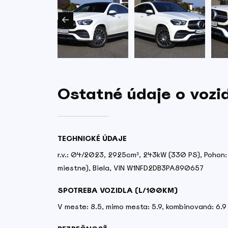
Ostatné údaje o vozi
TECHNICKÉ ÚDAJE
r.v.: 04/2023, 2925cm³, 243kW (330 PS), Pohon: V
miestne), Biela, VIN W1NFD2DB3PA890657
SPOTREBA VOZIDLA (L/100KM)
V meste: 8.5, mimo mesta: 5.9, kombinovaná: 6.9