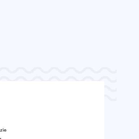
zie
a