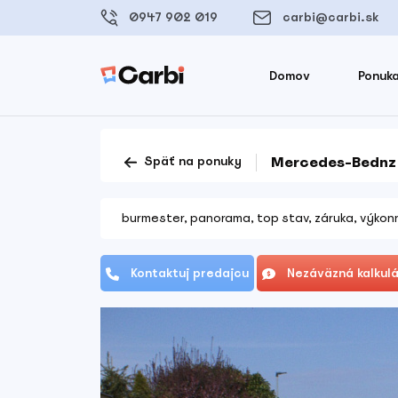
0947 902 019
carbi@carbi.sk
Domov
Ponuka
Mercedes-Bednz
Späť na ponuky
burmester, panorama, top stav, záruka, výkonn
Kontaktuj predajcu
Nezáväzná kalkulá