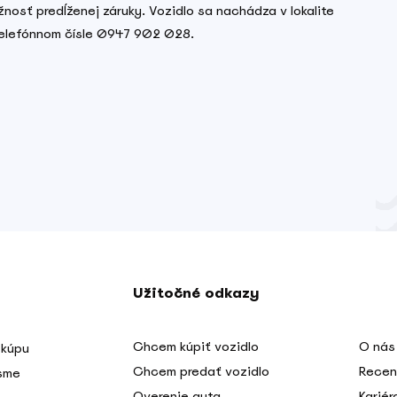
nosť predĺženej záruky. Vozidlo sa nachádza v lokalite
 telefónnom čísle 0947 902 028.
Užitočné odkazy
Chcem kúpiť vozidlo
O nás
 kúpu
Chcem predať vozidlo
Recen
 sme
Overenie auta
Kariér