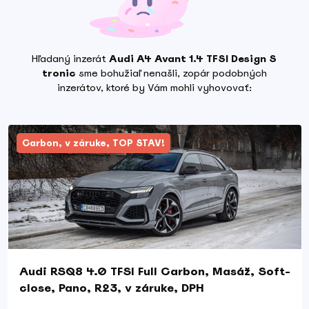
Hľadaný inzerát
Audi A4 Avant 1.4 TFSI Design S
tronic
sme bohužiaľ nenašli, zopár podobných
inzerátov, ktoré by Vám mohli vyhovovať:
Carbon, v záruke, TOP STAV!
Audi RSQ8 4.0 TFSI Full Carbon, Masáž, Soft-
close, Pano, R23, v záruke, DPH