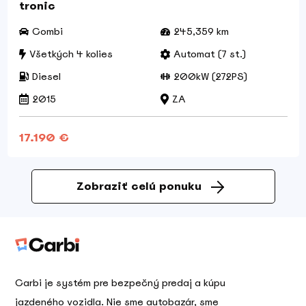
tronic
Combi
245,359 km
Všetkých 4 kolies
Automat (7 st.)
Diesel
200kW (272PS)
2015
ZA
17.190 €
Zobraziť celú ponuku
Carbi je systém pre bezpečný predaj a kúpu
jazdeného vozidla. Nie sme autobazár, sme