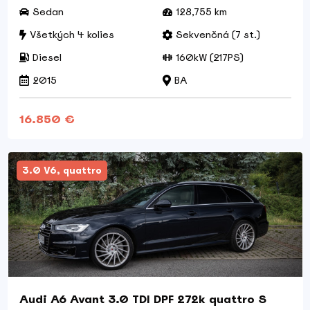
Sedan
128,755 km
Všetkých 4 kolies
Sekvenčná (7 st.)
Diesel
160kW (217PS)
2015
BA
16.850 €
3.0 V6, quattro
Audi A6 Avant 3.0 TDI DPF 272k quattro S