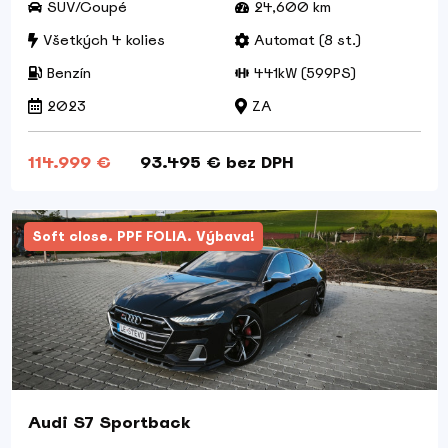
SUV/Coupé
24,600 km
Všetkých 4 kolies
Automat (8 st.)
Benzín
441kW (599PS)
2023
ZA
114.999 €
93.495 € bez DPH
Soft close. PPF FOLIA. Výbava!
Audi S7 Sportback