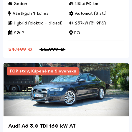
Sedan
135,620 km
Všetkých 4 kolies
Automat (8 st.)
Hybrid (elektro + diesel)
257kW (349PS)
2019
PO
54.499 €
55.999 €
TOP stav, Kúpené na Slovensku
Audi A6 3.0 TDI 160 kW AT