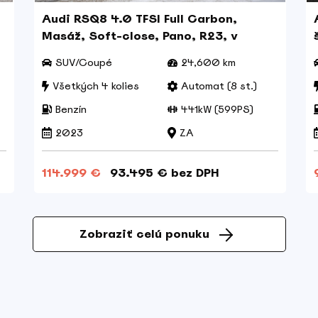
Audi RSQ8 4.0 TFSI Full Carbon,
Masáž, Soft-close, Pano, R23, v
záruke, DPH
SUV/Coupé
24,600 km
Všetkých 4 kolies
Automat (8 st.)
Benzín
441kW (599PS)
2023
ZA
114.999 €
93.495 € bez DPH
Zobraziť celú ponuku