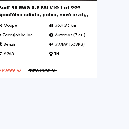
Audi R8 RWS 5.2 FSI V10 1 of 999
Audi Q3
špeciálna edícia, polep, nové brzdy,
karbón
Coupé
36,403 km
Combi
Zadných kolies
Automat (7 st.)
Prednýc
Benzín
397kW (539PS)
Diesel
2018
TN
2012
99.999 €
109.990 €
10.800