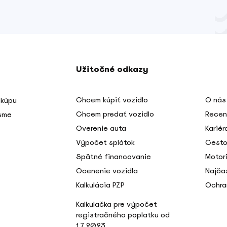
Užitočné odkazy
Chcem kúpiť vozidlo
O nás
 kúpu
Chcem predať vozidlo
Recen
 sme
Overenie auta
Kariér
Výpočet splátok
Cesto
Spätné financovanie
Motori
Ocenenie vozidla
Najča
Kalkulácia PZP
Ochra
Kalkulačka pre výpočet
registračného poplatku od
1.7.2023