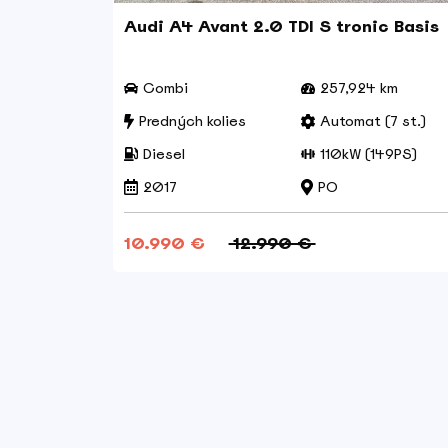
Audi A4 Avant 2.0 TDI S tronic Basis
m
Combi
257,924 km
(7 st.)
Predných kolies
Automat (7 st.)
33PS)
Diesel
110kW (149PS)
2017
PO
10.990 €
12.990 €