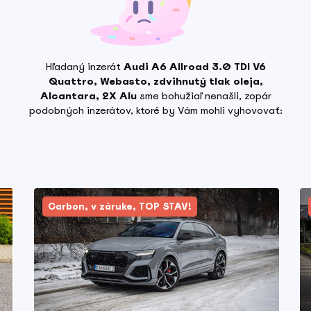
Hľadaný inzerát
Audi A6 Allroad 3.0 TDI V6
Quattro, Webasto, zdvihnutý tlak oleja,
Alcantara, 2X Alu
sme bohužiaľ nenašli, zopár
podobných inzerátov, ktoré by Vám mohli vyhovovať:
Carbon, v záruke, TOP STAV!