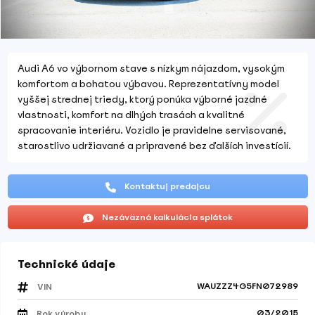
Audi A6 vo výbornom stave s nízkym nájazdom, vysokým
komfortom a bohatou výbavou. Reprezentatívny model
vyššej strednej triedy, ktorý ponúka výborné jazdné
vlastnosti, komfort na dlhých trasách a kvalitné
spracovanie interiéru. Vozidlo je pravidelne servisované,
starostlivo udržiavané a pripravené bez ďalších investícií.
Kontaktuj predajcu
Nezáväzná kalkulácia splátok
Technické údaje
WAUZZZ4G5FN072989
VIN
03/2015
Rok výroby