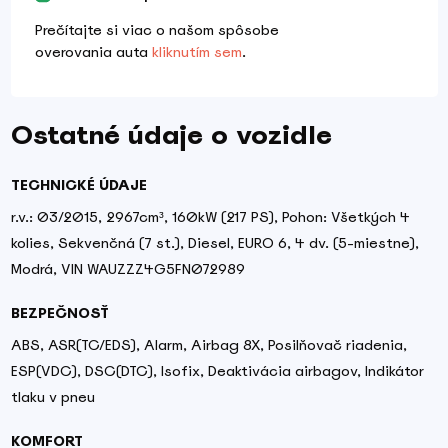
Prečítajte si viac o našom spôsobe
overovania auta
kliknutím sem
.
Ostatné údaje o vozidle
TECHNICKÉ ÚDAJE
r.v.: 03/2015, 2967cm³, 160kW (217 PS), Pohon: Všetkých 4
kolies, Sekvenčná (7 st.), Diesel, EURO 6, 4 dv. (5-miestne),
Modrá, VIN WAUZZZ4G5FN072989
BEZPEČNOSŤ
ABS, ASR(TC/EDS), Alarm, Airbag 8X, Posilňovač riadenia,
ESP(VDC), DSC(DTC), Isofix, Deaktivácia airbagov, Indikátor
tlaku v pneu
KOMFORT