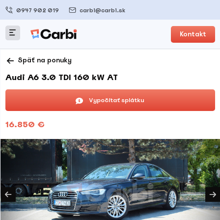
0947 902 019
carbi@carbi.sk
Kontakt
Späť na ponuky
Audi A6 3.0 TDI 160 kW AT
Vypočítať splátku
16.850 €