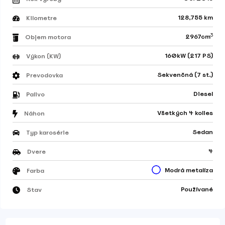
128,755 km
Kilometre
3
2967cm
Objem motora
160kW (217 PS)
Výkon (KW)
Sekvenčná (7 st.)
Prevodovka
Diesel
Palivo
Všetkých 4 kolies
Náhon
Sedan
Typ karosérie
4
Dvere
Modrá metalíza
Farba
Používané
Stav