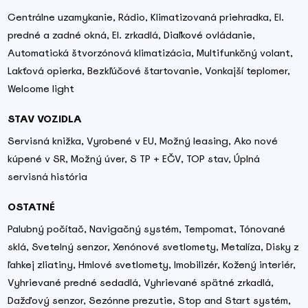
Centrálne uzamykanie, Rádio, Klimatizovaná priehradka, El.
predné a zadné okná, El. zrkadlá, Diaľkové ovládanie,
Automatická štvorzónová klimatizácia, Multifunkčný volant,
Lakťová opierka, Bezkľúčové štartovanie, Vonkajší teplomer,
Welcome light
STAV VOZIDLA
Servisná knižka, Vyrobené v EU, Možný leasing, Ako nové
kúpené v SR, Možný úver, S TP + EČV, TOP stav, Úplná
servisná história
OSTATNÉ
Palubný počítač, Navigačný systém, Tempomat, Tónované
sklá, Svetelný senzor, Xenónové svetlomety, Metalíza, Disky z
ľahkej zliatiny, Hmlové svetlomety, Imobilizér, Kožený interiér,
Vyhrievané predné sedadlá, Vyhrievané spätné zrkadlá,
Dažďový senzor, Sezónne prezutie, Stop and Start systém,