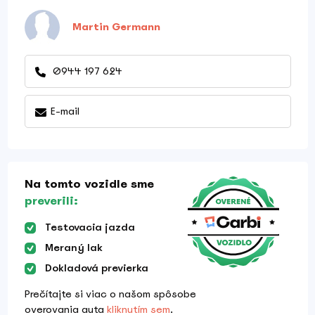
Martin Germann
0944 197 624
E-mail
Na tomto vozidle sme
preverili:
Testovacia jazda
Meraný lak
Dokladová previerka
Prečítajte si viac o našom spôsobe
overovania auta
kliknutím sem
.