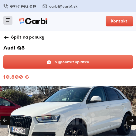
0947 902 019
carbi@carbi.sk
Kontakt
Späť na ponuky
Audi Q3
Vypočítať splátku
10.800 €