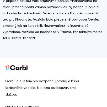
V prípade záujmu Vám pripravíme ponuku financovania na
mieru presne podľa vašich požiadaviek. Výhodné, rýchle a
jednoduché schválenie. Vaše staré vozidlo môžete použiť
ako protihodnotu. Vozidlo bolo preverené pomocou Cebie,
zmeraný lak na karosérii. Nezrovnalosti v inzeráte sú
vyhradené. Vozidlo sa nachádza v Trnave, kontaktujte ma na
tel.č. 0944 197 624
Carbi je systém pre bezpečný predaj a kúpu
jazdeného vozidla. Nie sme autobazár, sme
služba.