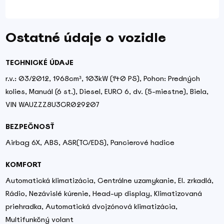
Ostatné údaje o vozidle
TECHNICKÉ ÚDAJE
r.v.: 03/2012, 1968cm³, 103kW (140 PS), Pohon: Predných
kolies, Manuál (6 st.), Diesel, EURO 6, dv. (5-miestne), Biela,
VIN WAUZZZ8U3CR029207
BEZPEČNOSŤ
Airbag 6X, ABS, ASR(TC/EDS), Pancierové hadice
KOMFORT
Automatická klimatizácia, Centrálne uzamykanie, El. zrkadlá,
Rádio, Nezávislé kúrenie, Head-up display, Klimatizovaná
priehradka, Automatická dvojzónová klimatizácia,
Multifunkčný volant