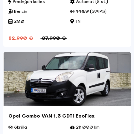
Predných kolies
Automat (8 st.)
Benzín
441kW (599PS)
2021
TN
82.990 €
87.990 €
Opel Combo VAN 1.3 CDTi EcoFlex
Skriňa
211,000 km