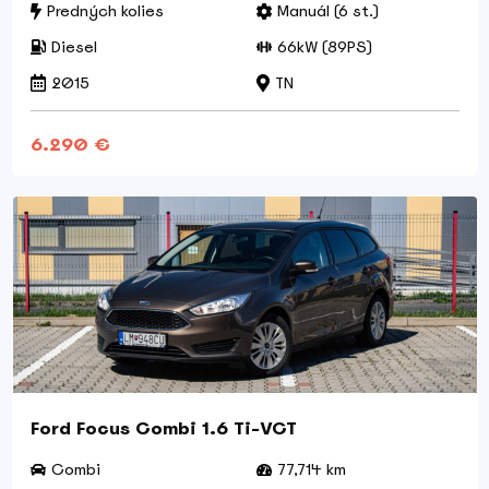
Predných kolies
Manuál (6 st.)
Diesel
66kW (89PS)
2015
TN
6.290 €
Ford Focus Combi 1.6 Ti-VCT
Combi
77,714 km