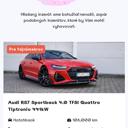
Hľadaný inzerát
sme bohužiaľ nenašli, zopár
podobných inzerátov, ktoré by Vám mohli
vyhovovať:
Pre fajnšmekrov
Audi RS7 Sportback 4.0 TFSI Quattro
Tiptronic 441kW
Hatchback
106,000 km