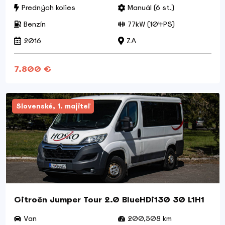
Predných kolies
Manuál (6 st.)
Benzín
77kW (104PS)
2016
ZA
7.800 €
Slovenské, 1. majiteľ
Citroën Jumper Tour 2.0 BlueHDi130 30 L1H1
Van
200,508 km