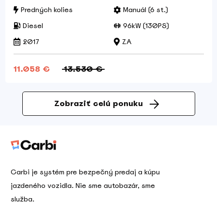
Predných kolies
Manuál (6 st.)
Diesel
96kW (130PS)
2017
ZA
11.058 €
13.530 €
Zobraziť celú ponuku
Carbi je systém pre bezpečný predaj a kúpu
jazdeného vozidla. Nie sme autobazár, sme
služba.