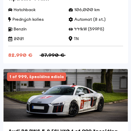
Hatchback
106,000 km
Predných kolies
Automat (8 st.)
Benzín
441kW (599PS)
2021
TN
82.990 €
87.990 €
1 of 999, špeciálna edícia