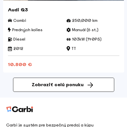
Audi Q3
Combi
250,000 km
Predných kolies
Manuál (6 st.)
Diesel
103kW (140PS)
2012
TT
10.800 €
Zobraziť celú ponuku
Carbi je systém pre bezpečný predaj a kúpu