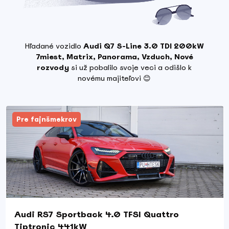
Hľadané vozidlo
Audi Q7 S-Line 3.0 TDI 200kW
7miest, Matrix, Panorama, Vzduch, Nové
rozvody
si už pobalilo svoje veci a odišlo k
novému majiteľovi 😊
Pre fajnšmekrov
Audi RS7 Sportback 4.0 TFSI Quattro
Tiptronic 441kW