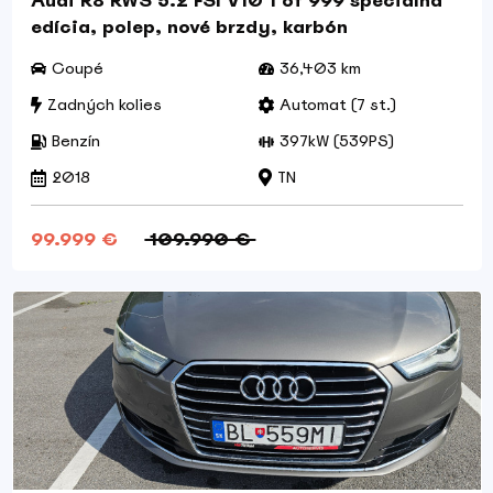
Audi R8 RWS 5.2 FSI V10 1 of 999 špeciálna
edícia, polep, nové brzdy, karbón
Coupé
36,403 km
Zadných kolies
Automat (7 st.)
Benzín
397kW (539PS)
2018
TN
99.999 €
109.990 €