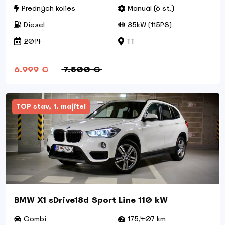
Predných kolies
Manuál (6 st.)
Diesel
85kW (115PS)
2014
TT
6.999 €
7.500 €
TOP stav, 1. majiteľ
BMW X1 sDrive18d Sport Line 110 kW
Combi
175,407 km