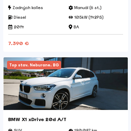
Zadných kolies
Manuál (6 st.)
Diesel
105kW (142PS)
2014
BA
7.390 €
Top stav. Neburane. BG
BMW X1 xDrive 20d A/T
SUV
120,087 km