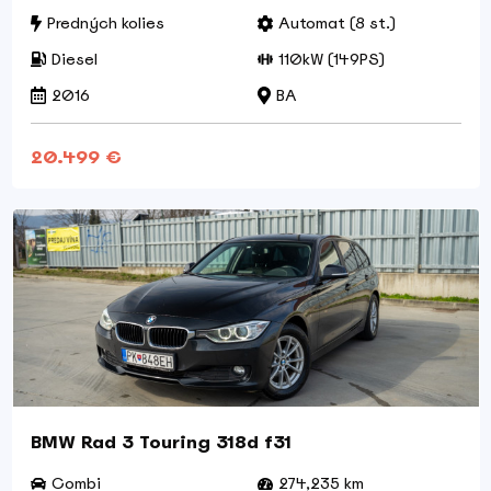
Predných kolies
Automat (8 st.)
Diesel
110kW (149PS)
2016
BA
20.499 €
BMW Rad 3 Touring 318d f31
Combi
274,235 km