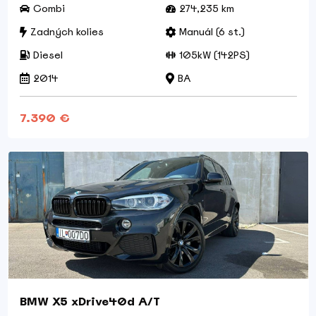
Combi
274,235 km
Zadných kolies
Manuál (6 st.)
Diesel
105kW (142PS)
2014
BA
7.390 €
BMW X5 xDrive40d A/T