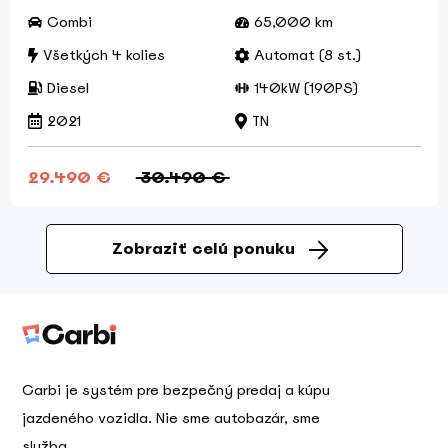
Combi
65,000 km
Všetkých 4 kolies
Automat (8 st.)
Diesel
140kW (190PS)
2021
TN
29.490 €
30.490 €
Zobraziť celú ponuku
Carbi je systém pre bezpečný predaj a kúpu
jazdeného vozidla. Nie sme autobazár, sme
služba.