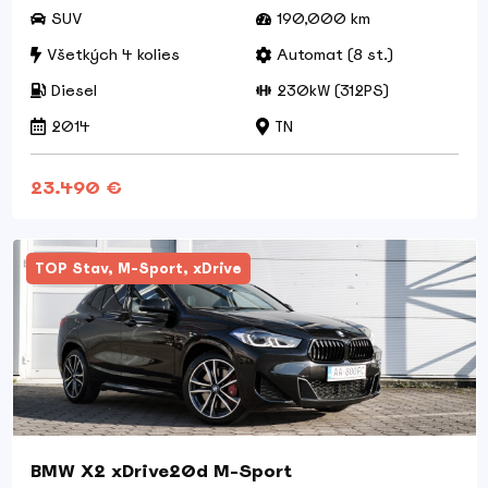
SUV
190,000 km
Všetkých 4 kolies
Automat (8 st.)
Diesel
230kW (312PS)
2014
TN
23.490 €
TOP Stav, M-Sport, xDrive
BMW X2 xDrive20d M-Sport