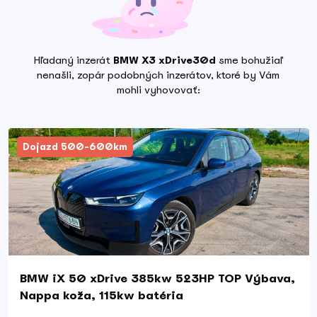
Hľadaný inzerát
BMW X3 xDrive30d
sme bohužiaľ
nenašli, zopár podobných inzerátov, ktoré by Vám
mohli vyhovovať:
Dojazd 500-600km
BMW iX 50 xDrive 385kw 523HP TOP Výbava,
Nappa koža, 115kw batéria