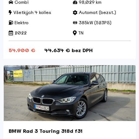
Combi
98,029 km
Všetkých 4 kolies
Automat (bezst.)
Elektro
385kW (523PS)
2022
TN
54.900 €
44.634 € bez DPH
BMW Rad 3 Touring 318d f31