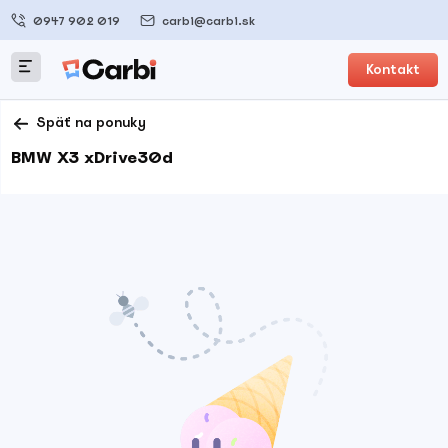
0947 902 019
carbi@carbi.sk
Kontakt
Späť na ponuky
BMW X3 xDrive30d