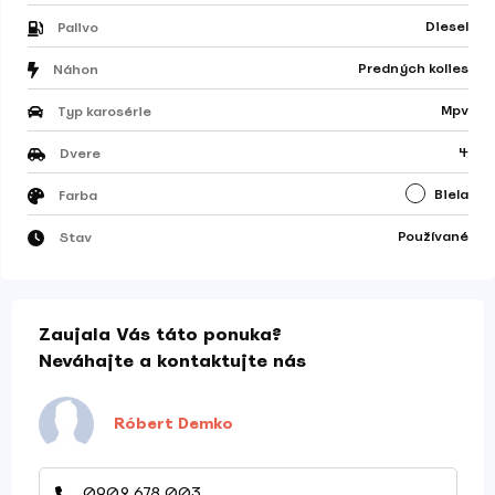
Diesel
Palivo
Predných kolies
Náhon
Mpv
Typ karosérie
4
Dvere
Biela
Farba
Používané
Stav
Zaujala Vás táto ponuka?
Neváhajte a kontaktujte nás
Róbert Demko
0902 678 003