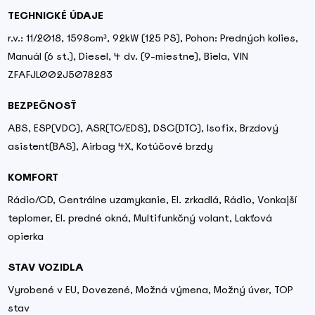
TECHNICKÉ ÚDAJE
r.v.: 11/2018, 1598cm³, 92kW (125 PS), Pohon: Predných kolies,
Manuál (6 st.), Diesel, 4 dv. (9-miestne), Biela, VIN
ZFAFJL002J5078283
BEZPEČNOSŤ
ABS, ESP(VDC), ASR(TC/EDS), DSC(DTC), Isofix, Brzdový
asistent(BAS), Airbag 4X, Kotúčové brzdy
KOMFORT
Rádio/CD, Centrálne uzamykanie, El. zrkadlá, Rádio, Vonkajší
teplomer, El. predné okná, Multifunkčný volant, Lakťová
opierka
STAV VOZIDLA
Vyrobené v EU, Dovezené, Možná výmena, Možný úver, TOP
stav