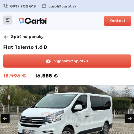
0947 902 019
carbi@carbi.sk
Kontakt
Späť na ponuky
Fiat Talento 1.6 D
Vypočítať splátku
15.496 €
16.555 €