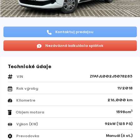
Kontaktuj predajcu
Nezáväzná kalkulácia splátok
Technické údaje
ZFAFJL002J5078283
VIN
11/2018
Rok výroby
216,000 km
Kilometre
3
1598cm
Objem motora
92kW (125 PS)
Výkon (KW)
Manuál (6 st.)
Prevodovka