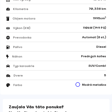
70,338 km
Kilometre
3
1995cm
Objem motora
110kW (149 PS)
Výkon (KW)
Automat (8 st.)
Prevodovka
Diesel
Palivo
Predných kolies
Náhon
SUV/Combi
Typ karosérie
5
Dvere
Modrá metalíza
Farba
Zaujala Vás táto ponuka?