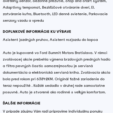
Svetelný senzor, Sezónne prezutie, Stop and Start systém,
Adaptívny tempomat, Bezkľúčové otváranie dverí, El.
zatváranie kufra, Bluetooth, LED denné svietenie, Parkovacie
senzory vzadu a vpredu
DOPLNKOVÉ INFORMÁCIE KU VÝBAVE
Asistent jazdných pruhov, Asistent rozjazdu do kopca
Auto je kupované vo Ford Summit Motors Bratislava. V rámci
zvolávacej akcie prebehla výmena brzdových predných hadíc
a filtra pevných častíc samozrejmosťou je servisná
dokumentácia a elektronická servisná kniha. Zvolávacia akcia
bola pred rokom pri 63842KM. Originál ťažné zariadenie do
teraz nepoužité . Každé sedadlo v druhej rade samostatne
posuvné. Auto je stvorené ako rodinné s veľkým komfortom.
ĎALŠIE INFORMÁCIE
V prípade záujmu Vám radi pripravíme individuálnu ponuku