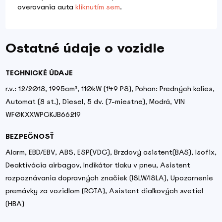
overovania auta
kliknutím sem
.
Ostatné údaje o vozidle
TECHNICKÉ ÚDAJE
r.v.: 12/2018, 1995cm³, 110kW (149 PS), Pohon: Predných kolies,
Automat (8 st.), Diesel, 5 dv. (7-miestne), Modrá, VIN
WF0KXXWPCKJB66219
BEZPEČNOSŤ
Alarm, EBD/EBV, ABS, ESP(VDC), Brzdový asistent(BAS), Isofix,
Deaktivácia airbagov, Indikátor tlaku v pneu, Asistent
rozpoznávania dopravných značiek (ISLW/ISLA), Upozornenie
premávky za vozidlom (RCTA), Asistent diaľkových svetiel
(HBA)