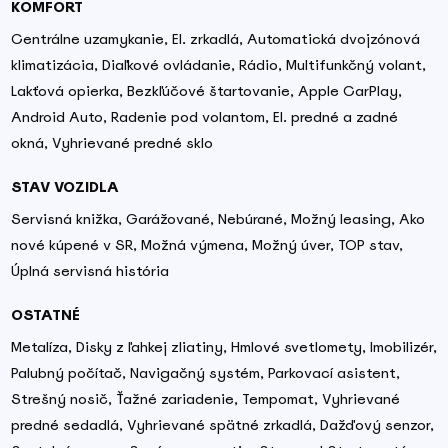
KOMFORT
Centrálne uzamykanie, El. zrkadlá, Automatická dvojzónová
klimatizácia, Diaľkové ovládanie, Rádio, Multifunkčný volant,
Lakťová opierka, Bezkľúčové štartovanie, Apple CarPlay,
Android Auto, Radenie pod volantom, El. predné a zadné
okná, Vyhrievané predné sklo
STAV VOZIDLA
Servisná knižka, Garážované, Nebúrané, Možný leasing, Ako
nové kúpené v SR, Možná výmena, Možný úver, TOP stav,
Úplná servisná história
OSTATNÉ
Metalíza, Disky z ľahkej zliatiny, Hmlové svetlomety, Imobilizér,
Palubný počítač, Navigačný systém, Parkovací asistent,
Strešný nosič, Ťažné zariadenie, Tempomat, Vyhrievané
predné sedadlá, Vyhrievané spätné zrkadlá, Dažďový senzor,