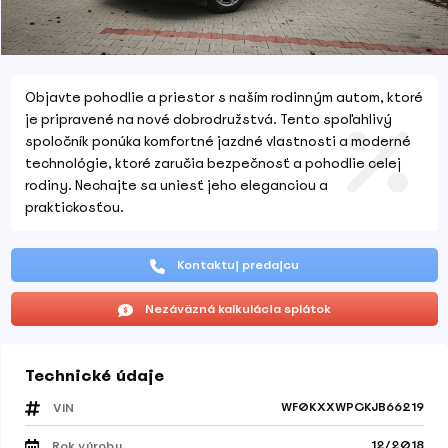
Objavte pohodlie a priestor s naším rodinným autom, ktoré
je pripravené na nové dobrodružstvá. Tento spoľahlivý
spoločník ponúka komfortné jazdné vlastnosti a moderné
technológie, ktoré zaručia bezpečnosť a pohodlie celej
rodiny. Nechajte sa uniesť jeho eleganciou a
praktickosťou.
Kontaktuj predajcu
Nezáväzná kalkulácia splátok
Technické údaje
WF0KXXWPCKJB66219
VIN
12/2018
Rok výroby