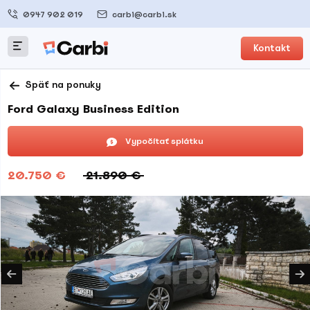
0947 902 019
carbi@carbi.sk
Kontakt
Späť na ponuky
Ford Galaxy Business Edition
Vypočítať splátku
20.750 €
21.890 €