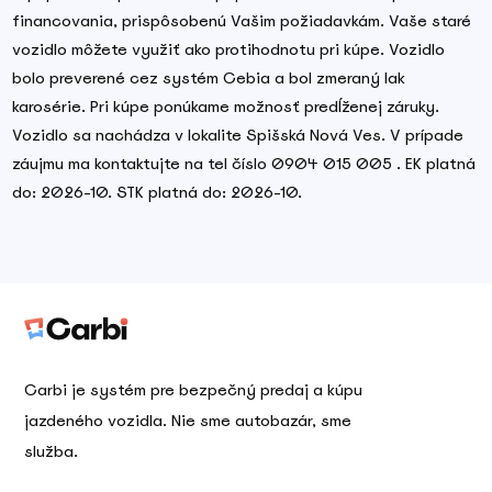
financovania, prispôsobenú Vašim požiadavkám. Vaše staré
vozidlo môžete využiť ako protihodnotu pri kúpe. Vozidlo
bolo preverené cez systém Cebia a bol zmeraný lak
karosérie. Pri kúpe ponúkame možnosť predĺženej záruky.
Vozidlo sa nachádza v lokalite Spišská Nová Ves. V prípade
záujmu ma kontaktujte na tel číslo 0904 015 005 . EK platná
do: 2026-10. STK platná do: 2026-10.
Carbi je systém pre bezpečný predaj a kúpu
jazdeného vozidla. Nie sme autobazár, sme
služba.