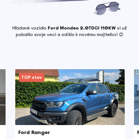
Hľadané vozidlo
Ford Mondeo 2.0TDCI 110KW
si už
pobalilo svoje veci a odišlo k novému majiteľovi 😊
TOP stav
Ford Ranger