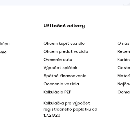
Užitočné odkazy
Chcem kúpiť vozidlo
O nás
 kúpu
Chcem predať vozidlo
Recen
 sme
Overenie auta
Kariér
Výpočet splátok
Cesto
Spätné financovanie
Motori
Ocenenie vozidla
Najča
Kalkulácia PZP
Ochra
Kalkulačka pre výpočet
registračného poplatku od
1.7.2023