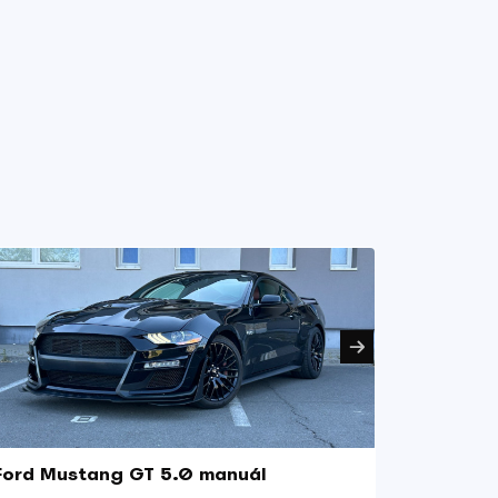
Ford Mustang GT 5.0 manuál
Ford Fo