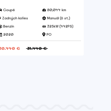
Coupé
80,044 km
Combi
Zadných kolies
Manuál (6 st.)
Prednýc
Benzín
325kW (442PS)
Benzín
2020
PO
2016
30.440 €
31.440 €
7.800 