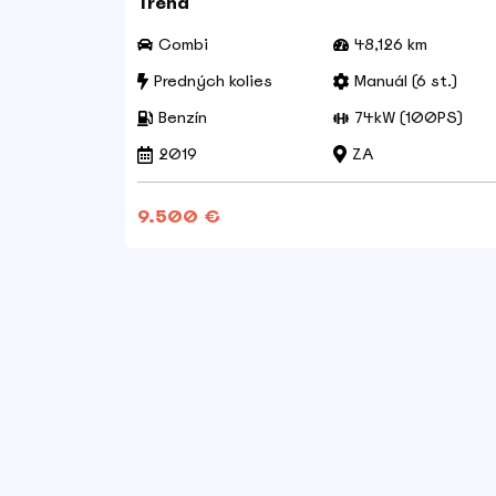
Trend
km
Combi
48,126 km
 st.)
Predných kolies
Manuál (6 st.)
00PS)
Benzín
74kW (100PS)
2019
ZA
9.500 €