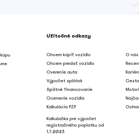
Užitočné odkazy
Chcem kúpiť vozidlo
O nás
 kúpu
Chcem predať vozidlo
Recen
 sme
Overenie auta
Kariér
Výpočet splátok
Cesto
Spätné financovanie
Motori
Ocenenie vozidla
Najča
Kalkulácia PZP
Ochra
Kalkulačka pre výpočet
registračného poplatku od
1.7.2023