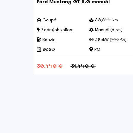
Ford Mustang GT 5.0 manuál
Coupé
80,044 km
 st.)
Zadných kolies
Manuál (6 st.)
4PS)
Benzín
325kW (442PS)
2020
PO
30.440 €
31.440 €