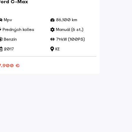
Ford C-Max
Ford Ra
Wildtra
Mpv
86,100 km
Pick up
Predných kolies
Manuál (6 st.)
Všetkýc
Benzín
74kW (100PS)
Diesel
2017
KE
2014
7.900 €
13.490 