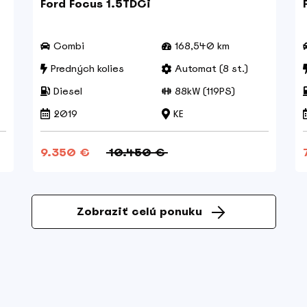
Ford Focus 1.5TDCi
Combi
168,540 km
Predných kolies
Automat (8 st.)
Diesel
88kW (119PS)
2019
KE
9.350 €
10.450 €
Zobraziť celú ponuku