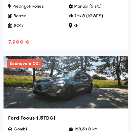
Predných kolies
Manuál (6 st.)
Benzín
74kW (100PS)
2017
KE
7.900 €
Zachovalé CZ!
Ford Focus 1.5TDCi
Combi
168,540 km