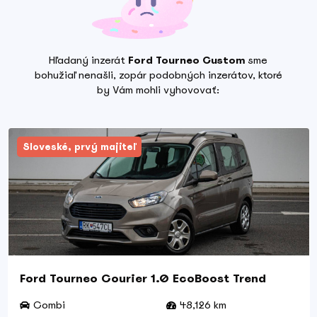
Hľadaný inzerát
Ford Tourneo Custom
sme
bohužiaľ nenašli, zopár podobných inzerátov, ktoré
by Vám mohli vyhovovať:
Sloveské, prvý majiteľ
Ford Tourneo Courier 1.0 EcoBoost Trend
Combi
48,126 km