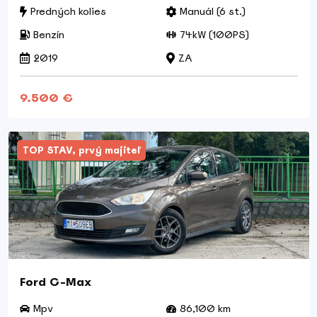
Predných kolies
Manuál (6 st.)
Benzín
74kW (100PS)
2019
ZA
9.500 €
TOP STAV, prvý majiteľ
Ford C-Max
Mpv
86,100 km