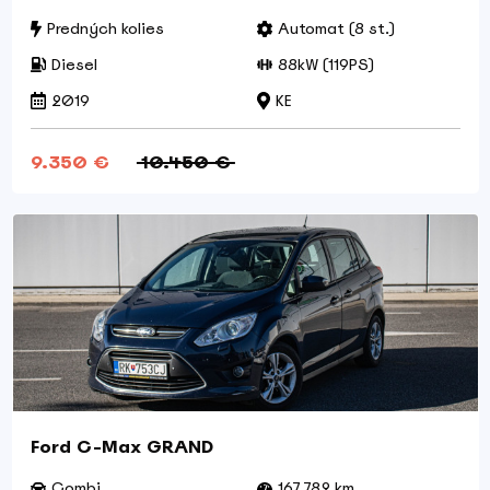
Predných kolies
Automat (8 st.)
Diesel
88kW (119PS)
2019
KE
9.350 €
10.450 €
Ford C-Max GRAND
Combi
167,782 km