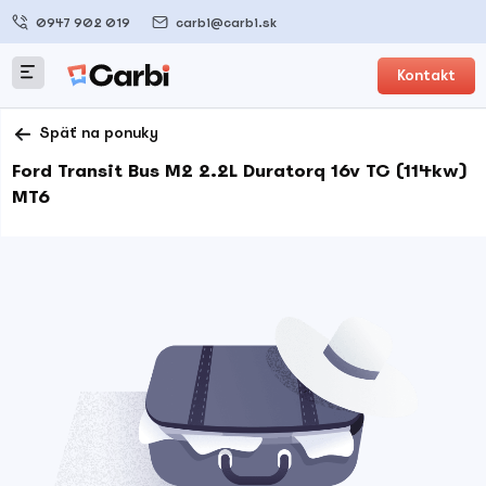
0947 902 019
carbi@carbi.sk
Kontakt
Späť na ponuky
Ford Transit Bus M2 2.2L Duratorq 16v TC (114kw)
MT6