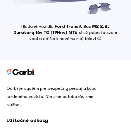
Hľadané vozidlo
Ford Transit Bus M2 2.2L
Duratorq 16v TC (114kw) MT6
si už pobalilo svoje
veci a odišlo k novému majiteľovi 😊
Carbi je systém pre bezpečný predaj a kúpu
jazdeného vozidla. Nie sme autobazár, sme
služba.
Užitočné odkazy