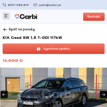
0947 902 019
carbi@carbi.sk
Kontakt
Späť na ponuky
KIA Ceed SW 1.5 T-GDI 117kW
Vypočítať splátku
16.000 €