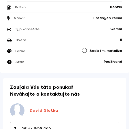
Benzín
Palivo
Predných kolies
Náhon
Combi
Typ karosérie
5
Dvere
Šedá tm. metalíza
Farba
Používané
Stav
Zaujala Vás táto ponuka?
Neváhajte a kontaktujte nás
Dávid Slotka
0947 902 016