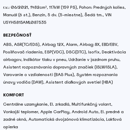
r.v.: 06/2021, 1482cm³, 117kW (159 PS), Pohon: Predných kolies,
Manuál (6 st.), Benzín, 5 dv. (5-miestne), Šedá tm., VIN
U5YH5815AML087535
BEZPEČNOSŤ
ABS, ASR(TC/EDS), Airbag 12X, Alarm, Airbag 8X, EBD/EBV,
Posilňovač riadenia, ESP(VDC), DSC(DTC), Isofix, Deaktivácia
airbagov, Indikátor tlaku v pneu, Udržanie v jazdnom pruhu,
Asistent rozpoznávania dopravných značiek (ISLW/ISLA),
Varovanie o vzdialenosti (BAS Plus), Systém rozpoznania
únavy vodiča (DAW), Asistent diaľkových svetiel (HBA)
KOMFORT
Centrálne uzamykanie, El. zrkadlá, Multifunkčný volant,
Vonkajší teplomer, Apple CarPlay, Android Auto, El. predné a
zadné okná, Automatická dvojzónová klimatizácia, Lakťová
opierka