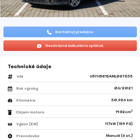
Kontaktuj predajcu
Nezáväzná kalkulácia splátok
Technické údaje
U5YH5815AML087535
VIN
06/2021
Rok výroby
30,926 km
Kilometre
3
1482cm
Objem motora
117kW (159 PS)
Výkon (KW)
Manuál (6 st.)
Prevodovka