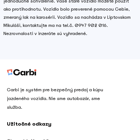
jednoduché schválenie. Vaše staré vozidlo môžete použiť
ako protihodnotu. Vozidlo bolo preverené pomocou Cebie,
zmeraný lak na karosérii. Vozidlo sa nachádza v Liptovskom
Mikuláši, kontaktujte ma na tel.č. 0947 902 016.
Nezrovnalosti v inzeráte sú vyhradené.
Carbi je systém pre bezpečný predaj a kúpu
jazdeného vozidla. Nie sme autobazár, sme
služba.
Užitočné odkazy