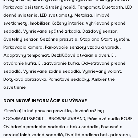
Parkovací asistent, Strešný nosič, Tempomat, Bluetooth, LED
denné svietenie, LED svetlomety, Metalíza, Hmlové
svetlomety, Imobilizér, Kožený interiér, Vyhrievané predné
sedadlá, Vyhrievané spätné zrkadlá, Dažďový senzor,
Svetelný senzor, Sezónne prezutie, Stop and Start systém,
Parkovacia kamera, Parkovacie senzory vzadu a vpredu,
Adaptívny tempomat, Bezkľúčové otváranie dverí, El.
otváranie kufra, El. zatváranie kufra, Odvetrávané predné
sedadlá, Vyhrievané zadné sedadlá, Vyhrievaný volant,
Dotyková obrazovka, Pamäťové sedačky, Ambientné
osvetlenie
DOPLNKOVÉ INFORMÁCIE KU VÝBAVE
Zimné aj letné pneu na prezutie, Jazdné režimy
ECO/SMART/SPORT - SNOW/MUD/SAND, Prémiové audio BOSE,
Ovládanie predného sedadla z boku sedadla, Posuvné a
nastaviteľné zadné sedadlá, Dvojitá podlaha bat. priestoru,