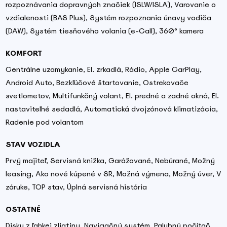
rozpoznávania dopravných značiek (ISLW/ISLA), Varovanie o
vzdialenosti (BAS Plus), Systém rozpoznania únavy vodiča
(DAW), Systém tiesňového volania (e-Call), 360° kamera
KOMFORT
Centrálne uzamykanie, El. zrkadlá, Rádio, Apple CarPlay,
Android Auto, Bezkľúčové štartovanie, Ostrekovače
svetlometov, Multifunkčný volant, El. predné a zadné okná, El.
nastaviteľné sedadlá, Automatická dvojzónová klimatizácia,
Radenie pod volantom
STAV VOZIDLA
Prvý majiteľ, Servisná knižka, Garážované, Nebúrané, Možný
leasing, Ako nové kúpené v SR, Možná výmena, Možný úver, V
záruke, TOP stav, Úplná servisná história
OSTATNÉ
Disky z ľahkej zliatiny, Navigačný systém, Palubný počítač,