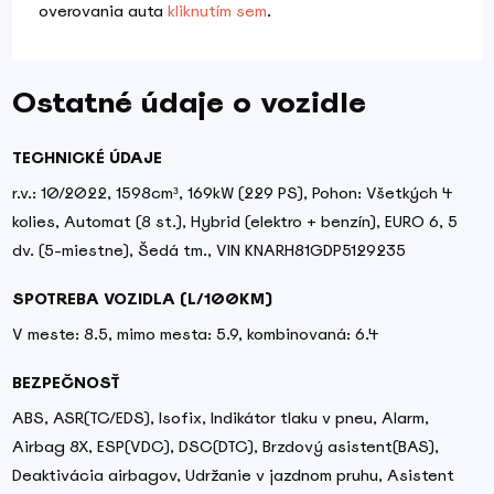
overovania auta
kliknutím sem
.
Ostatné údaje o vozidle
TECHNICKÉ ÚDAJE
r.v.: 10/2022, 1598cm³, 169kW (229 PS), Pohon: Všetkých 4
kolies, Automat (8 st.), Hybrid (elektro + benzín), EURO 6, 5
dv. (5-miestne), Šedá tm., VIN KNARH81GDP5129235
SPOTREBA VOZIDLA (L/100KM)
V meste: 8.5, mimo mesta: 5.9, kombinovaná: 6.4
BEZPEČNOSŤ
ABS, ASR(TC/EDS), Isofix, Indikátor tlaku v pneu, Alarm,
Airbag 8X, ESP(VDC), DSC(DTC), Brzdový asistent(BAS),
Deaktivácia airbagov, Udržanie v jazdnom pruhu, Asistent