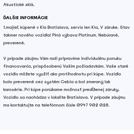
Akustické sklá,
ĎALŠIE INFORMÁCIE
1.majieľ, kúpené v Kia Bratislava, servis len Kia, V záruke. Stav
takmer nového vozidla! Plná výbava Platinum. Nebúrané,
preverené.
V prípade záujmu Vám radi pripravíme individuálnu ponuku
financovania, prispôsobenú Vašim požiadavkám. Vaše staré
vozidlo môžete využiť ako protihodnotu pri kúpe. Vozidlo
bolo preverené cez systém Cebia a bol zmeraný lak
karosérie. Pri kúpe ponúkame možnosť predĺženej záruky.
Vozidlo sa nachádza v lokalite Bratislava. V prípade záujmu
ma kontaktujte na telefónnom čísle 0947 902 028.