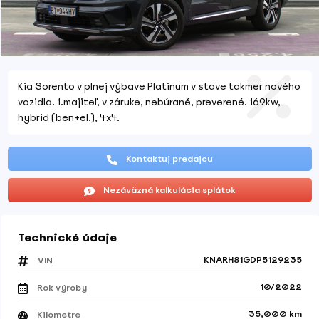
Kia Sorento v plnej výbave Platinum v stave takmer nového
vozidla. 1.majiteľ, v záruke, nebúrané, preverené. 169kw,
hybrid (ben+el.), 4x4.
Kontaktuj predajcu
Nezáväzná kalkulácia splátok
Technické údaje
KNARH81GDP5129235
VIN
10/2022
Rok výroby
35,000 km
Kilometre