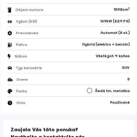
3
1598cm
Objem motora
169kW (229 PS)
Výkon (KW)
Automat (8 st.)
Prevodovka
Hybrid (elektro + benzín)
Palivo
Všetkých 4 kolies
Náhon
SUV
Typ karosérie
5
Dvere
Šedá tm. metalíza
Farba
Používané
Stav
Zaujala Vás táto ponuka?
Neváhajte a kontaktujte nás