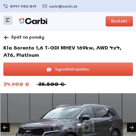
0947 902 019
carbi@carbi.sk
Kontakt
Späť na ponuky
Kia Sorento 1,6 T-GDI MHEV 169kw, AWD 4x4,
AT6, Platinum
Vypočítať splátku
34.900 €
35.500 €