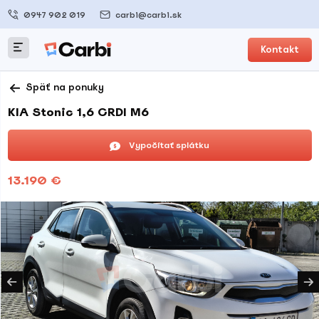
0947 902 019
carbi@carbi.sk
Kontakt
Späť na ponuky
KIA Stonic 1,6 CRDI M6
Vypočítať splátku
13.190 €