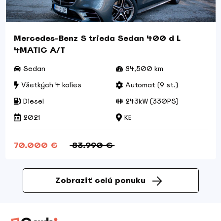
Mercedes-Benz S trieda Sedan 400 d L
4MATIC A/T
Sedan
84,500 km
Všetkých 4 kolies
Automat (9 st.)
Diesel
243kW (330PS)
2021
KE
70.000 €
83.990 €
Zobraziť celú ponuku