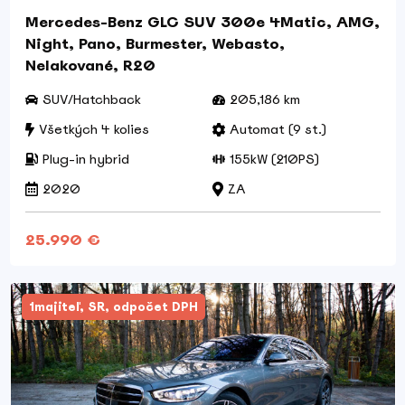
Mercedes-Benz GLC SUV 300e 4Matic, AMG,
Night, Pano, Burmester, Webasto,
Nelakované, R20
SUV/Hatchback
205,186 km
Všetkých 4 kolies
Automat (9 st.)
Plug-in hybrid
155kW (210PS)
2020
ZA
25.990 €
1majiteľ, SR, odpočet DPH