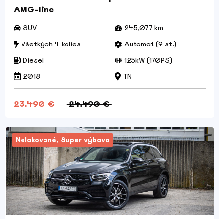
AMG-line
SUV
245,077 km
Všetkých 4 kolies
Automat (9 st.)
Diesel
125kW (170PS)
2018
TN
23.490 €
24.490 €
Nelakované, Super výbava