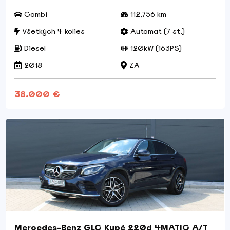
Combi
112,756 km
Všetkých 4 kolies
Automat (7 st.)
Diesel
120kW (163PS)
2018
ZA
38.000 €
Mercedes-Benz GLC Kupé 220d 4MATIC A/T