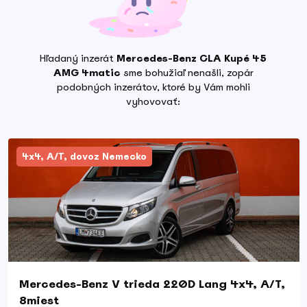
Hľadaný inzerát
Mercedes-Benz CLA Kupé 45
AMG 4matic
sme bohužiaľ nenašli, zopár
podobných inzerátov, ktoré by Vám mohli
vyhovovať:
4x4, A/T, dovoz Nemecko
Mercedes-Benz V trieda 220D Lang 4x4, A/T,
8miest