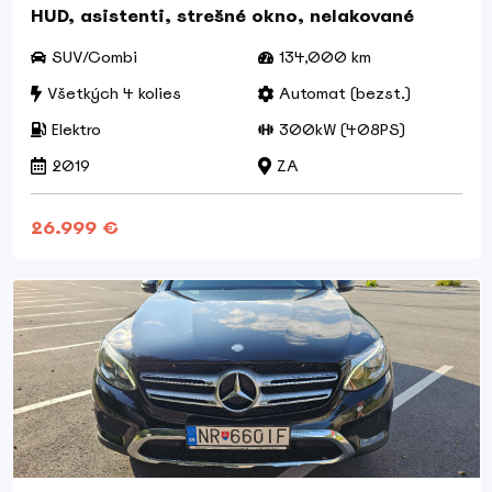
HUD, asistenti, strešné okno, nelakované
SUV/Combi
134,000 km
Všetkých 4 kolies
Automat (bezst.)
Elektro
300kW (408PS)
2019
ZA
26.999 €