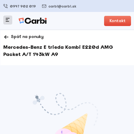
0947 902 019
carbi@carbi.sk
Kontakt
Späť na ponuky
Mercedes-Benz E trieda Kombi E220d AMG
Packet A/T 143kW A9