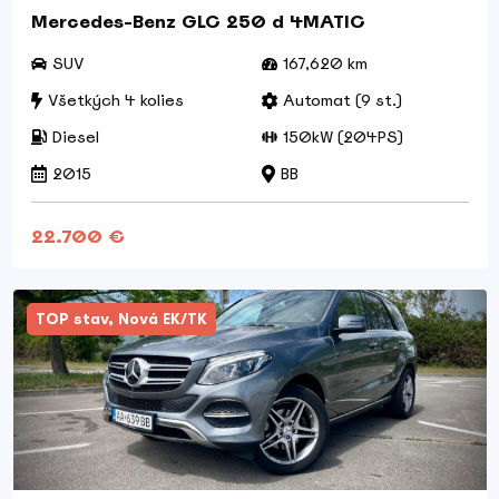
Mercedes-Benz GLC 250 d 4MATIC
SUV
167,620 km
Všetkých 4 kolies
Automat (9 st.)
Diesel
150kW (204PS)
2015
BB
22.700 €
TOP stav, Nová EK/TK