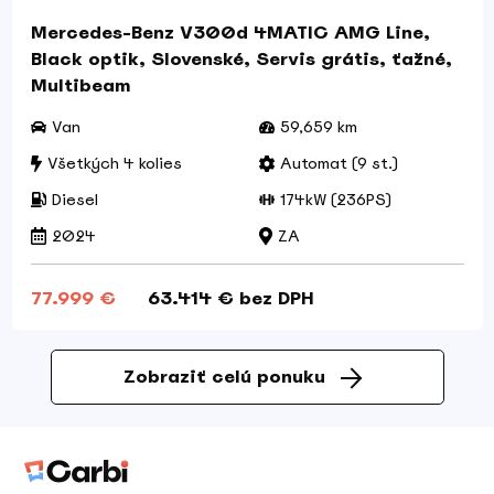
Mercedes-Benz V300d 4MATIC AMG Line,
Black optik, Slovenské, Servis grátis, ťažné,
Multibeam
Van
59,659 km
Všetkých 4 kolies
Automat (9 st.)
Diesel
174kW (236PS)
2024
ZA
77.999 €
63.414 € bez DPH
Zobraziť celú ponuku