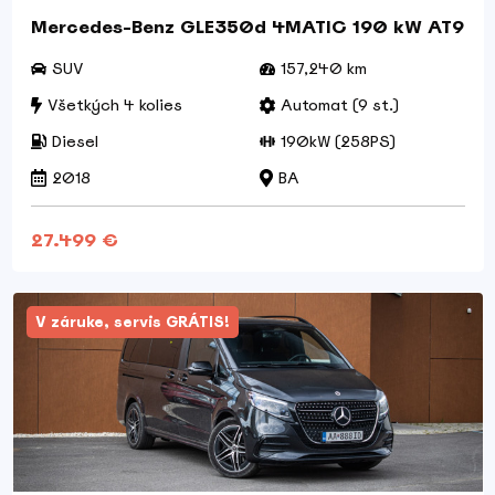
Mercedes-Benz GLE350d 4MATIC 190 kW AT9
SUV
157,240 km
Všetkých 4 kolies
Automat (9 st.)
Diesel
190kW (258PS)
2018
BA
27.499 €
V záruke, servis GRÁTIS!