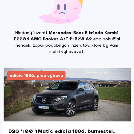
Hľadaný inzerát
Mercedes-Benz E trieda Kombi
E220d AMG Packet A/T 143kW A9
sme bohužiaľ
nenašli, zopár podobných inzerátov, ktoré by Vám
mohli vyhovovať:
edícia 1886, plná výbava
EQC 400 4Matic edícia 1886, burmester,