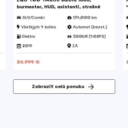
burmester, HUD, asistenti, strešné
okno, nelakované
SUV/Combi
134,000 km
Všetkých 4 kolies
Automat (bezst.)
Elektro
300kW (408PS)
2019
ZA
26.999 €
Zobraziť celú ponuku