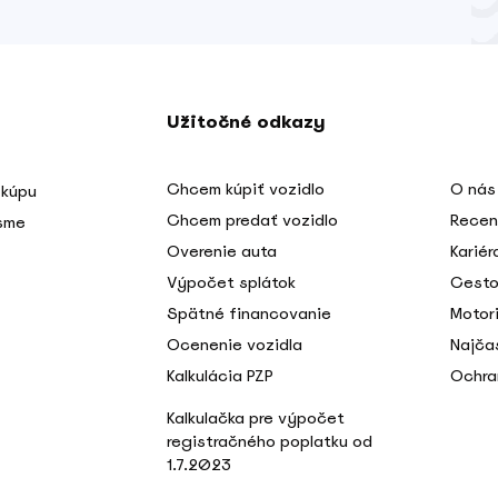
Užitočné odkazy
Chcem kúpiť vozidlo
O nás
 kúpu
Chcem predať vozidlo
Recen
 sme
Overenie auta
Kariér
Výpočet splátok
Cesto
Spätné financovanie
Motori
Ocenenie vozidla
Najča
Kalkulácia PZP
Ochra
Kalkulačka pre výpočet
registračného poplatku od
1.7.2023