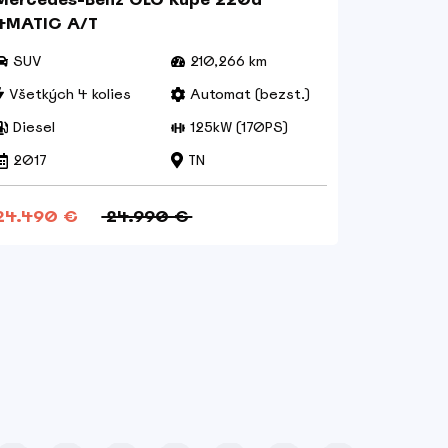
4MATIC A/T
4x4, A/T
SUV
210,266 km
Combi
Všetkých 4 kolies
Automat (bezst.)
Všetkýc
Diesel
125kW (170PS)
Diesel
2017
TN
2018
24.490 €
24.990 €
38.000