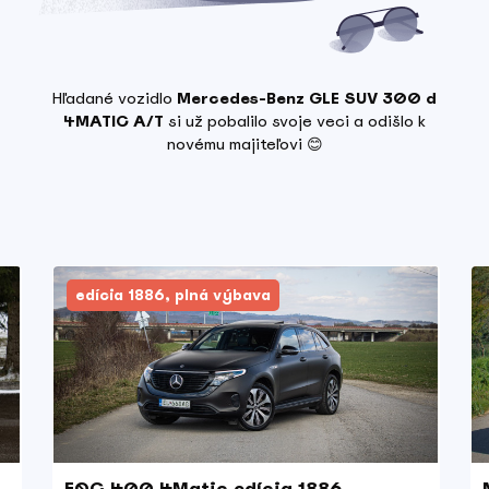
Hľadané vozidlo
Mercedes-Benz GLE SUV 300 d
4MATIC A/T
si už pobalilo svoje veci a odišlo k
novému majiteľovi 😊
edícia 1886, plná výbava
EQC 400 4Matic edícia 1886,