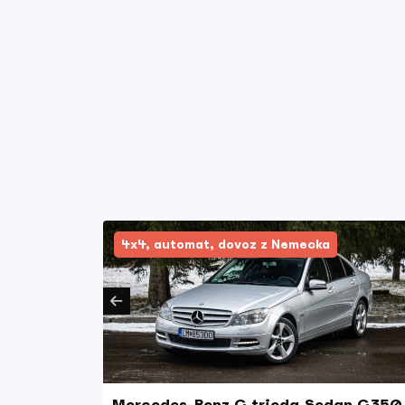
4x4, automat, dovoz z Nemecka
d
Mercedes-Benz C trieda Sedan C350