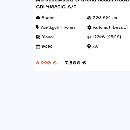
CDI 4MATIC A/T
 km
Sedan
308,222 km
(9 st.)
Všetkých 4 kolies
Automat (bezst.)
70PS)
Diesel
170kW (231PS)
2010
ZA
6.990 €
7.800 €