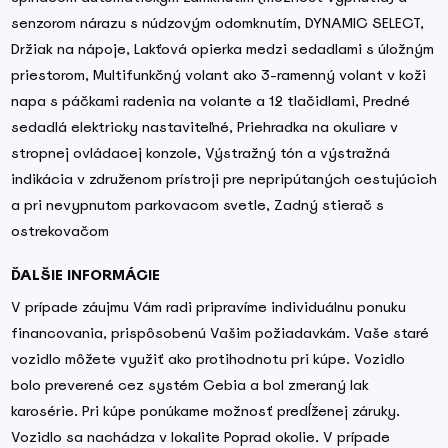
senzorom nárazu s núdzovým odomknutím, DYNAMIC SELECT,
Držiak na nápoje, Lakťová opierka medzi sedadlami s úložným
priestorom, Multifunkčný volant ako 3-ramenný volant v koži
napa s páčkami radenia na volante a 12 tlačidlami, Predné
sedadlá elektricky nastaviteľné, Priehradka na okuliare v
stropnej ovládacej konzole, Výstražný tón a výstražná
indikácia v združenom prístroji pre nepripútaných cestujúcich
a pri nevypnutom parkovacom svetle, Zadný stierač s
ostrekovačom
ĎALŠIE INFORMÁCIE
V prípade záujmu Vám radi pripravíme individuálnu ponuku
financovania, prispôsobenú Vašim požiadavkám. Vaše staré
vozidlo môžete využiť ako protihodnotu pri kúpe. Vozidlo
bolo preverené cez systém Cebia a bol zmeraný lak
karosérie. Pri kúpe ponúkame možnosť predĺženej záruky.
Vozidlo sa nachádza v lokalite Poprad okolie. V prípade