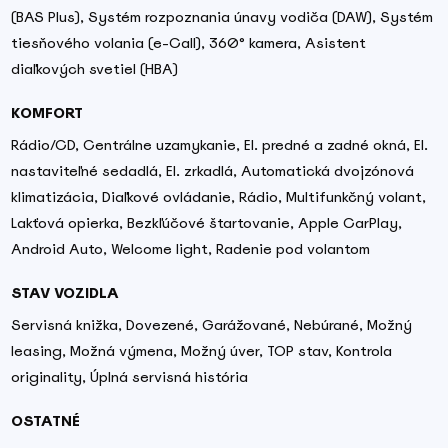
(BAS Plus), Systém rozpoznania únavy vodiča (DAW), Systém
tiesňového volania (e-Call), 360° kamera, Asistent
diaľkových svetiel (HBA)
KOMFORT
Rádio/CD, Centrálne uzamykanie, El. predné a zadné okná, El.
nastaviteľné sedadlá, El. zrkadlá, Automatická dvojzónová
klimatizácia, Diaľkové ovládanie, Rádio, Multifunkčný volant,
Lakťová opierka, Bezkľúčové štartovanie, Apple CarPlay,
Android Auto, Welcome light, Radenie pod volantom
STAV VOZIDLA
Servisná knižka, Dovezené, Garážované, Nebúrané, Možný
leasing, Možná výmena, Možný úver, TOP stav, Kontrola
originality, Úplná servisná história
OSTATNÉ