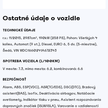
Ostatné údaje o vozidle
TECHNICKÉ ÚDAJE
r.v.: 11/2015, 2987cm³, 190kW (258 PS), Pohon: Všetkých 4
kolies, Automat (9 st.), Diesel, EURO 6, 5 dv. (5-miestne),
Šedá, VIN WDC1660241A672343
SPOTREBA VOZIDLA (L/100KM)
V meste: 7.3, mimo mesta: 6.2, kombinovaná: 6.6
BEZPEČNOSŤ
Alarm, ABS, ESP(VDC), ASR(TC/EDS), DSC(DTC), Brzdový
asistent(BAS), Isofix, Deaktivácia airbagov, Natáčacie
svetlomety, Indikátor tlaku v pneu, Asistent rozpoznávania
dopravných značiek (ISLW/ISLA), Varovanie o vzdialenosti