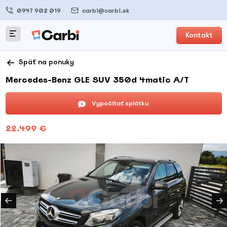
0947 902 019
carbi@carbi.sk
Kontakt
Späť na ponuky
Mercedes-Benz GLE SUV 350d 4matic A/T
Vypočítať splátku
22.499 €