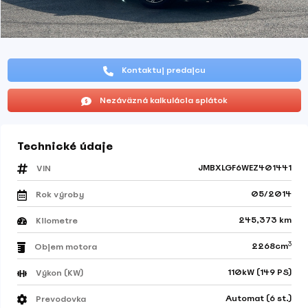
Kontaktuj predajcu
Nezáväzná kalkulácia splátok
Technické údaje
JMBXLGF6WEZ401441
VIN
05/2014
Rok výroby
245,373 km
Kilometre
3
2268cm
Objem motora
110kW (149 PS)
Výkon (KW)
Automat (6 st.)
Prevodovka