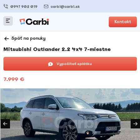
0947 902 019
carbi@carbi.sk
Kontakt
Späť na ponuky
Mitsubishi Outlander 2.2 4x4 7-miestne
Vypočítať splátku
7.999 €