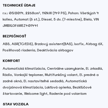
TECHNICKÉ ÚDAJE
r.v.: 05/2014, 2268cm³, 110kW (149 PS), Pohon: Všetkých 4
kolies, Automat (6 st.), Diesel, 5 dv. (7-miestne), Biela, VIN
JMBXLGF6WEZ401441
BEZPEČNOSŤ
ABS, ASR(TC/EDS), Brzdový asistent(BAS), Isofix, Airbag 6X,
Posilňovač riadenia, Deaktivácia airbagov
KOMFORT
Automatická klimatizácia, Centrálne uzamykanie, El. zrkadlá,
Rádio, Vonkajší teplomer, Multifunkčný volant, El. predné a
zadné okná, El. nastaviteľné sedadlá, Automatická
dvojzónová klimatizácia, Lakťová opierka, Bezkľúčové
štartovanie, Welcome light, Radenie pod volantom
STAV VOZIDLA