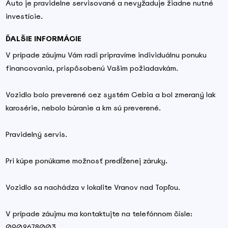
Auto je pravidelne servisované a nevyžaduje žiadne nutné
investície.
ĎALŠIE INFORMÁCIE
V prípade záujmu Vám radi pripravíme individuálnu ponuku
financovania, prispôsobenú Vašim požiadavkám.
Vozidlo bolo preverené cez systém Cebia a bol zmeraný lak
karosérie, nebolo búranie a km sú preverené.
Pravidelný servis.
Pri kúpe ponúkame možnosť predĺženej záruky.
Vozidlo sa nachádza v lokalite Vranov nad Topľou.
V prípade záujmu ma kontaktujte na telefónnom čísle:
0902678003