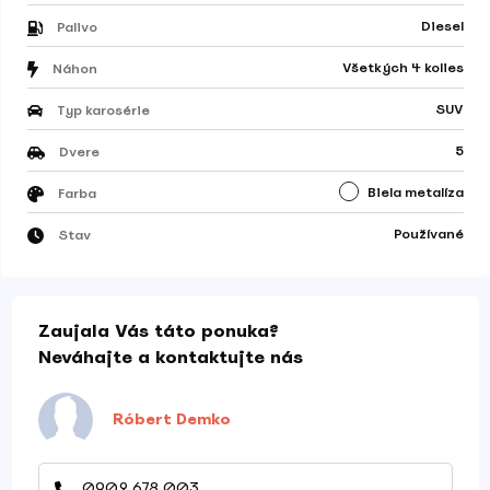
Diesel
Palivo
Všetkých 4 kolies
Náhon
SUV
Typ karosérie
5
Dvere
Biela metalíza
Farba
Používané
Stav
Zaujala Vás táto ponuka?
Neváhajte a kontaktujte nás
Róbert Demko
0902 678 003