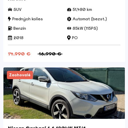
SUV
51,480 km
Predných kolies
Automat (bezst.)
Benzín
85kW (115PS)
2018
PO
14.990 €
16.990 €
Zachovalé