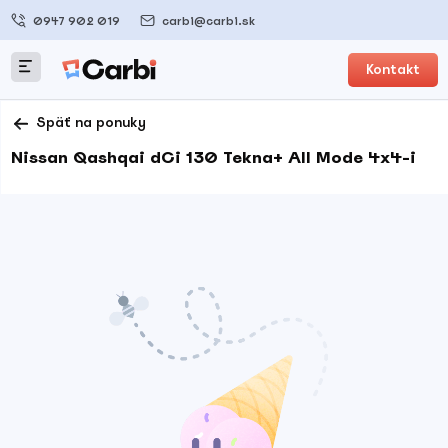
0947 902 019
carbi@carbi.sk
Kontakt
Späť na ponuky
Nissan Qashqai dCi 130 Tekna+ All Mode 4x4-i