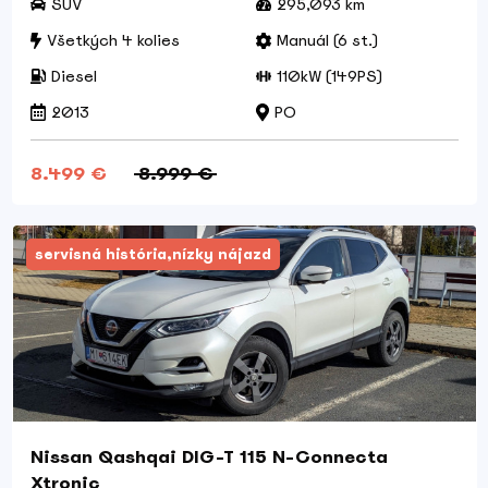
SUV
295,093 km
Všetkých 4 kolies
Manuál (6 st.)
Diesel
110kW (149PS)
2013
PO
8.499 €
8.999 €
servisná história,nízky nájazd
Nissan Qashqai DIG-T 115 N-Connecta
Xtronic