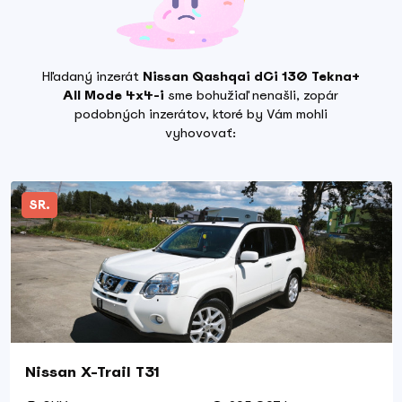
Hľadaný inzerát
Nissan Qashqai dCi 130 Tekna+
All Mode 4x4-i
sme bohužiaľ nenašli, zopár
podobných inzerátov, ktoré by Vám mohli
vyhovovať:
SR.
Nissan X-Trail T31