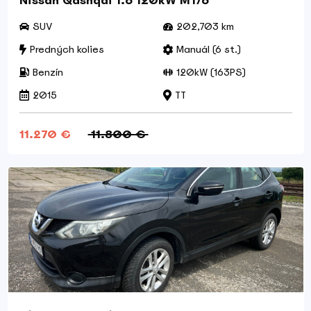
Nissan Qashqai 1.6 120kW MT/6
SUV
202,703 km
Predných kolies
Manuál (6 st.)
Benzín
120kW (163PS)
2015
TT
11.270 €
11.800 €