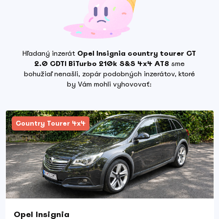
Hľadaný inzerát
Opel Insignia country tourer CT
2.0 CDTI BiTurbo 210k S&S 4x4 AT8
sme
bohužiaľ nenašli, zopár podobných inzerátov, ktoré
by Vám mohli vyhovovať:
Country Tourer 4x4
Opel Insignia