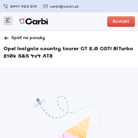
0947 902 019
carbi@carbi.sk
Kontakt
Späť na ponuky
Opel Insignia country tourer CT 2.0 CDTI BiTurbo
210k S&S 4x4 AT8