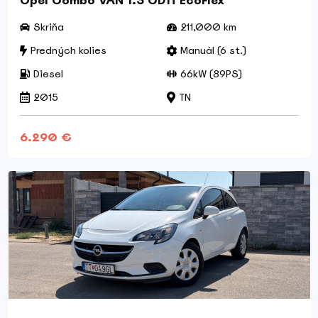
Opel Combo VAN 1.3 CDTi EcoFlex
Skriňa
211,000 km
Predných kolies
Manuál (6 st.)
Diesel
66kW (89PS)
2015
TN
6.290 €