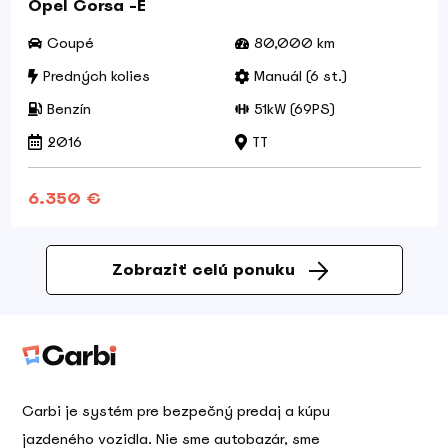
Opel Corsa -E
Coupé
80,000 km
Predných kolies
Manuál (6 st.)
Benzín
51kW (69PS)
2016
TT
6.350 €
Zobraziť celú ponuku
Carbi je systém pre bezpečný predaj a kúpu
jazdeného vozidla. Nie sme autobazár, sme