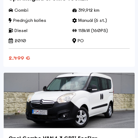
Combi
319,912 km
Predných kolies
Manuál (6 st.)
Diesel
118kW (160PS)
2010
PO
2.499 €