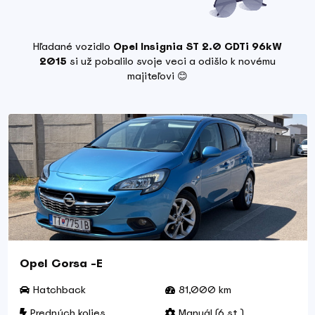
Hľadané vozidlo
Opel Insignia ST 2.0 CDTi 96kW
2015
si už pobalilo svoje veci a odišlo k novému
majiteľovi 😊
Opel Corsa -E
Hatchback
81,000 km
Predných kolies
Manuál (6 st.)