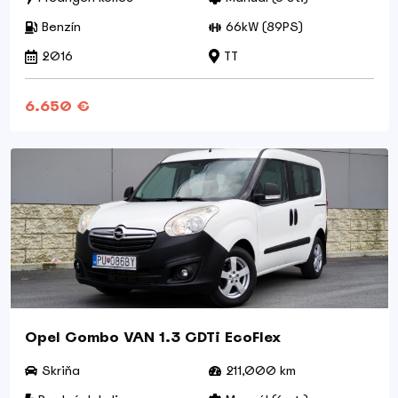
Benzín
66kW (89PS)
2016
TT
6.650 €
Opel Combo VAN 1.3 CDTi EcoFlex
Skriňa
211,000 km