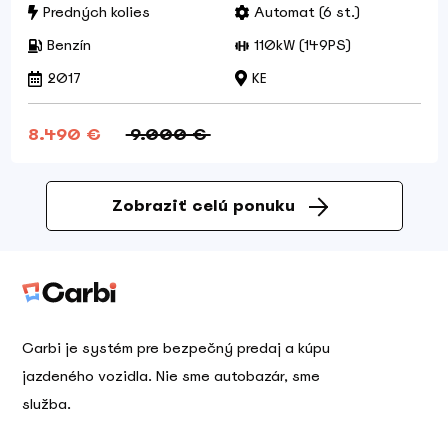
Predných kolies
Automat (6 st.)
Benzín
110kW (149PS)
2017
KE
8.490 €
9.000 €
Zobraziť celú ponuku
Carbi je systém pre bezpečný predaj a kúpu
jazdeného vozidla. Nie sme autobazár, sme
služba.