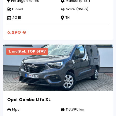
Predných kolies
Manuál (6 st.)
Diesel
66kW (89PS)
2015
TN
6.290 €
1. majiteľ, TOP STAV
Opel Combo Life XL
Mpv
118,995 km