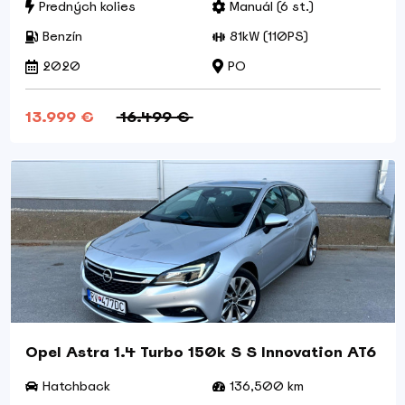
Predných kolies
Manuál (6 st.)
Benzín
81kW (110PS)
2020
PO
13.999 €
16.499 €
Opel Astra 1.4 Turbo 150k S S Innovation AT6
Hatchback
136,500 km