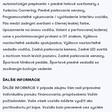
automatickým prepínaním + predné hmlové svetlomety s
funkciou Cornering, Predné parkovacie senzory,
Programovateľné vykurovanie / vychladenie interiéru vozidla,
Pás medzi zadnými svetlami v čiernej lesklej farbe,
Upozornenie na únavu vodiča, Volant z perforovanej koženej
usne s pochrómovanými prvkami a GT znakom, Výškovo
nastaviteľné sedadlo spolujazdca, Výškovo nastaviteľné
sedadlo vodiča, Zadná parkovacia kamera, Zadné LED svetlá
s motívom troch levích pazúrov, Zadné parkovacie senzory,
Športové hliníkové pedále, Športové predné sedadlá so
zosilneným bočným vedením
ĎALŠIE INFORMÁCIE
ĎALŠIE INFORMÁCIE V prípade záujmu Vám radi pripravíme
individuálnu ponuku financovania, prispôsobenú Vašim
požiadavkám. Vaše staré vozidlo môžete využiť ako
protihodnotu pri kúpe. Vozidlo bolo preverené cez systém