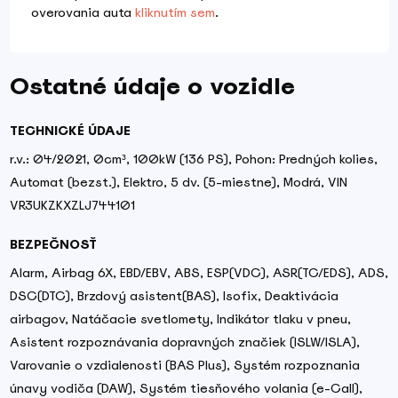
overovania auta
kliknutím sem
.
Ostatné údaje o vozidle
TECHNICKÉ ÚDAJE
r.v.: 04/2021, 0cm³, 100kW (136 PS), Pohon: Predných kolies,
Automat (bezst.), Elektro, 5 dv. (5-miestne), Modrá, VIN
VR3UKZKXZLJ744101
BEZPEČNOSŤ
Alarm, Airbag 6X, EBD/EBV, ABS, ESP(VDC), ASR(TC/EDS), ADS,
DSC(DTC), Brzdový asistent(BAS), Isofix, Deaktivácia
airbagov, Natáčacie svetlomety, Indikátor tlaku v pneu,
Asistent rozpoznávania dopravných značiek (ISLW/ISLA),
Varovanie o vzdialenosti (BAS Plus), Systém rozpoznania
únavy vodiča (DAW), Systém tiesňového volania (e-Call),