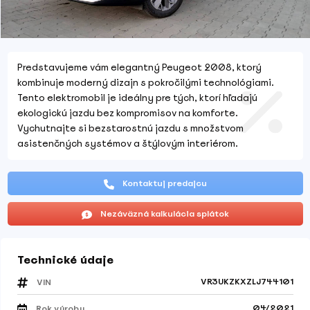
Predstavujeme vám elegantný Peugeot 2008, ktorý
kombinuje moderný dizajn s pokročilými technológiami.
Tento elektromobil je ideálny pre tých, ktorí hľadajú
ekologickú jazdu bez kompromisov na komforte.
Vychutnajte si bezstarostnú jazdu s množstvom
asistenčných systémov a štýlovým interiérom.
Kontaktuj predajcu
Nezáväzná kalkulácia splátok
Technické údaje
VR3UKZKXZLJ744101
VIN
04/2021
Rok výroby