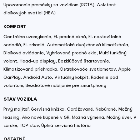
Upozornenie premávky za vozidlom (RCTA), Asistent
diaľkových svetiel (HBA)
KOMFORT
Centrálne uzamykanie, El. predné okná, El. nastaviteľné
sedadlá, El. zrkadlá, Automatická dvojzónová klimatizácia,
Diaľkové ovládanie, Vyhrievané predné sklo, Multifunkčný
volant, Head-up display, Bezkľúčové štartovanie,
Klimatizovaná priehradka, Ostrekovače svetlometov, Apple
CarPlay, Android Auto, Virtuálny kokpit, Radenie pod
volantom, Bezdrôtové nabíjanie pre smartphony
STAV VOZIDLA
Prvý majiteľ, Servisná knižka, Garážované, Nebúrané, Možný
leasing, Ako nové kúpené v SR, Možná výmena, Možný úver, V
záruke, TOP stav, Úplná servisná história
OSTATNÉ