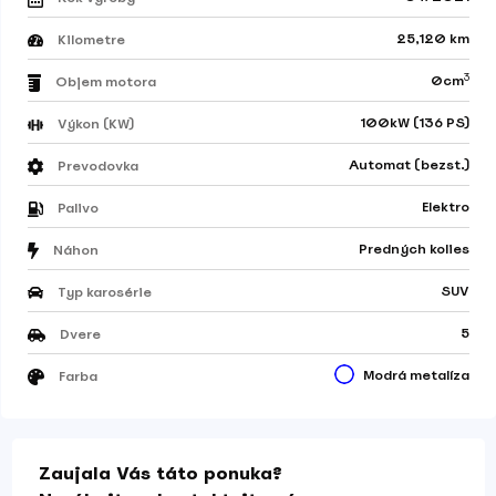
25,120 km
Kilometre
3
0cm
Objem motora
100kW (136 PS)
Výkon (KW)
Automat (bezst.)
Prevodovka
Elektro
Palivo
Predných kolies
Náhon
SUV
Typ karosérie
5
Dvere
Modrá metalíza
Farba
Zaujala Vás táto ponuka?