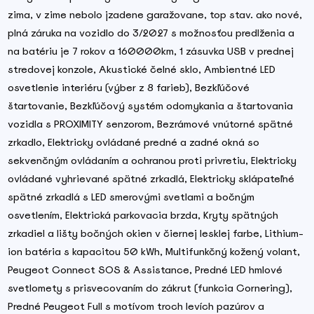
zima, v zime nebolo jzadene garažovane, top stav. ako nové,
plná záruka na vozidlo do 3/2027 s možnosťou predlženia a
na batériu je 7 rokov a 160000km, 1 zásuvka USB v prednej
stredovej konzole, Akustické čelné sklo, Ambientné LED
osvetlenie interiéru (výber z 8 farieb), Bezkľúčové
štartovanie, Bezkľúčový systém odomykania a štartovania
vozidla s PROXIMITY senzorom, Bezrámové vnútorné spätné
zrkadlo, Elektricky ovládané predné a zadné okná so
sekvenčným ovládaním a ochranou proti privretiu, Elektricky
ovládané vyhrievané spätné zrkadlá, Elektricky sklápateľné
spätné zrkadlá s LED smerovými svetlami a bočným
osvetlením, Elektrická parkovacia brzda, Kryty spätných
zrkadiel a lišty bočných okien v čiernej lesklej farbe, Lithium-
ion batéria s kapacitou 50 kWh, Multifunkčný kožený volant,
Peugeot Connect SOS & Assistance, Predné LED hmlové
svetlomety s prisvecovaním do zákrut (funkcia Cornering),
Predné Peugeot Full s motívom troch levích pazúrov a