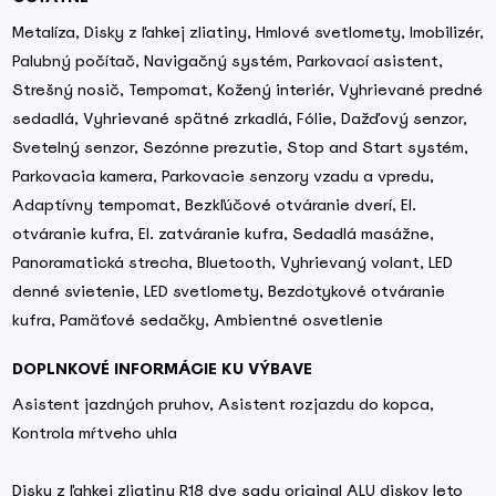
Metalíza, Disky z ľahkej zliatiny, Hmlové svetlomety, Imobilizér,
Palubný počítač, Navigačný systém, Parkovací asistent,
Strešný nosič, Tempomat, Kožený interiér, Vyhrievané predné
sedadlá, Vyhrievané spätné zrkadlá, Fólie, Dažďový senzor,
Svetelný senzor, Sezónne prezutie, Stop and Start systém,
Parkovacia kamera, Parkovacie senzory vzadu a vpredu,
Adaptívny tempomat, Bezkľúčové otváranie dverí, El.
otváranie kufra, El. zatváranie kufra, Sedadlá masážne,
Panoramatická strecha, Bluetooth, Vyhrievaný volant, LED
denné svietenie, LED svetlomety, Bezdotykové otváranie
kufra, Pamäťové sedačky, Ambientné osvetlenie
DOPLNKOVÉ INFORMÁCIE KU VÝBAVE
Asistent jazdných pruhov, Asistent rozjazdu do kopca,
Kontrola mŕtveho uhla
Disky z ľahkej zliatiny R18 dve sady original ALU diskov leto