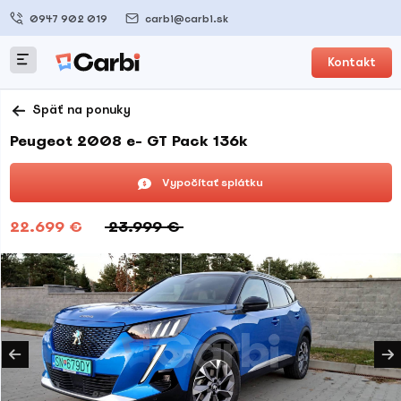
0947 902 019
carbi@carbi.sk
Kontakt
Späť na ponuky
Peugeot 2008 e- GT Pack 136k
Vypočítať splátku
22.699 €
23.999 €