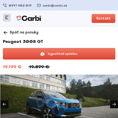
0947 902 019
carbi@carbi.sk
Kontakt
Späť na ponuky
Peugeot 3008 GT
Vypočítať splátku
19.199 €
19.899 €