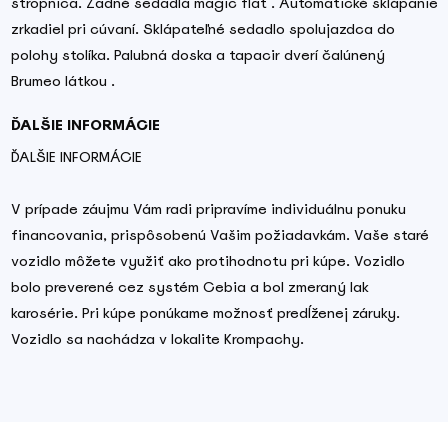
stropnica. Zadné sedadlá magic flat . Automatické sklápanie
zrkadiel pri cúvaní. Sklápateľné sedadlo spolujazdca do
polohy stolíka. Palubná doska a tapacir dverí čalúnený
Brumeo látkou .
ĎALŠIE INFORMÁCIE
ĎALŠIE INFORMÁCIE
V prípade záujmu Vám radi pripravíme individuálnu ponuku
financovania, prispôsobenú Vašim požiadavkám. Vaše staré
vozidlo môžete využiť ako protihodnotu pri kúpe. Vozidlo
bolo preverené cez systém Cebia a bol zmeraný lak
karosérie. Pri kúpe ponúkame možnosť predĺženej záruky.
Vozidlo sa nachádza v lokalite Krompachy.