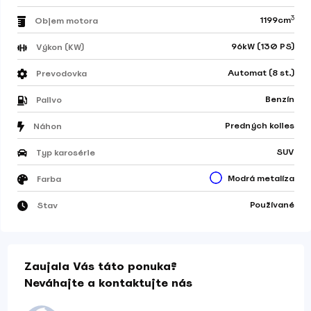
3
1199cm
Objem motora
96kW (130 PS)
Výkon (KW)
Automat (8 st.)
Prevodovka
Benzín
Palivo
Predných kolies
Náhon
SUV
Typ karosérie
Modrá metalíza
Farba
Používané
Stav
Zaujala Vás táto ponuka?
Neváhajte a kontaktujte nás