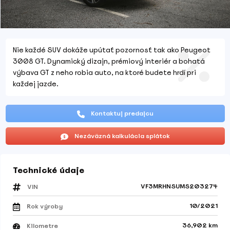
Nie každé SUV dokáže upútať pozornosť tak ako Peugeot
3008 GT. Dynamický dizajn, prémiový interiér a bohatá
výbava GT z neho robia auto, na ktoré budete hrdí pri
každej jazde.
Kontaktuj predajcu
Nezáväzná kalkulácia splátok
Technické údaje
VF3MRHNSUMS203274
VIN
10/2021
Rok výroby
36,902 km
Kilometre