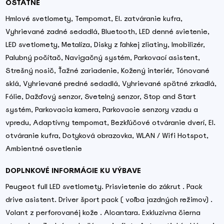
OSTATNÉ
Hmlové svetlomety, Tempomat, El. zatváranie kufra,
Vyhrievané zadné sedadlá, Bluetooth, LED denné svietenie,
LED svetlomety, Metalíza, Disky z ľahkej zliatiny, Imobilizér,
Palubný počítač, Navigačný systém, Parkovací asistent,
Strešný nosič, Ťažné zariadenie, Kožený interiér, Tónované
sklá, Vyhrievané predné sedadlá, Vyhrievané spätné zrkadlá,
Fólie, Dažďový senzor, Svetelný senzor, Stop and Start
systém, Parkovacia kamera, Parkovacie senzory vzadu a
vpredu, Adaptívny tempomat, Bezkľúčové otváranie dverí, El.
otváranie kufra, Dotyková obrazovka, WLAN / Wifi Hotspot,
Ambientné osvetlenie
DOPLNKOVÉ INFORMÁCIE KU VÝBAVE
Peugeot full LED svetlomety. Prisvietenie do zákrut . Pack
drive asistent. Driver šport pack ( voľba jazdných režimov) .
Volant z perforovanéj kože . Alcantara. Exkluzívna čierna