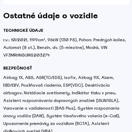
Ostatné údaje o vozidle
TECHNICKÉ ÚDAJE
r.v.: 10/2021, 1199cm³, 96kW (130 PS), Pohon: Predných kolies,
Automat (8 st.), Benzín, dv. (5-miestne), Modrá, VIN
VF3MRHNSUMS203274
BEZPEČNOSŤ
Airbag 1X, ABS, ASR(TC/EDS), Isofix, Airbag 11X, Alarm,
EBD/EBV, Posilňovač riadenia, ESP(VDC), Deaktivácia
airbagov, Natáčacie svetlomety, Indikátor tlaku v pneu,
Asistent rozpoznávania dopravných značiek (ISLW/ISLA),
Varovanie o vzdialenosti (BAS Plus), Systém rozpoznania
únavy vodiča (DAW), Systém tiesňového volania (e-Call),
Upozornenie premávky za vozidlom (RCTA), Asistent
diaľkových svetiel (HBA)