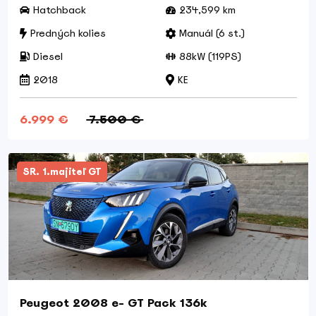
Hatchback
234,599 km
Predných kolies
Manuál (6 st.)
Diesel
88kW (119PS)
2018
KE
6.999 €
7.500 €
SR. 1.majiteľ GT
Peugeot 2008 e- GT Pack 136k