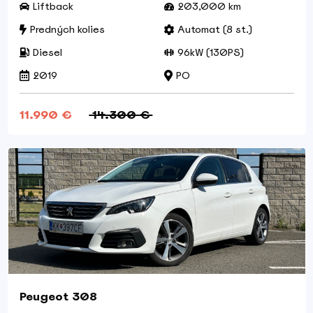
Liftback
203,000 km
Predných kolies
Automat (8 st.)
Diesel
96kW (130PS)
2019
PO
11.990 €
14.300 €
Peugeot 308