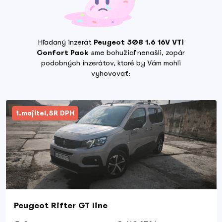
Hľadaný inzerát
Peugeot 308 1.6 16V VTi
Confort Pack
sme bohužiaľ nenašli, zopár
podobných inzerátov, ktoré by Vám mohli
vyhovovať:
1.majitel,SR DPH
Peugeot Rifter GT line