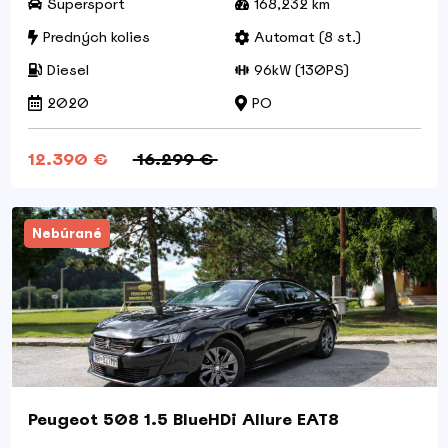
Supersport
168,232 km
Predných kolies
Automat (8 st.)
Diesel
96kW (130PS)
2020
PO
12.390 €
16.299 €
Nebúrané
Peugeot 508 1.5 BlueHDi Allure EAT8