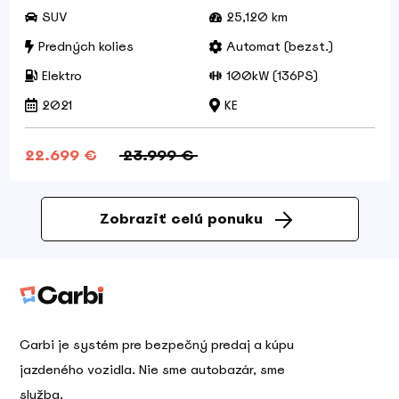
SUV
25,120 km
Predných kolies
Automat (bezst.)
Elektro
100kW (136PS)
2021
KE
22.699 €
23.999 €
Zobraziť celú ponuku
Carbi je systém pre bezpečný predaj a kúpu
jazdeného vozidla. Nie sme autobazár, sme
služba.