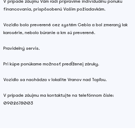
V prípade záujmu Vám radi pripravíme individuálnu ponuku
financovania, prispôsobenú Vašim požiadavkám.
Vozidlo bolo preverené cez systém Cebia a bol zmeraný lak
karosérie, nebolo búranie a km sú preverené.
Pravidelný servis.
Pri kúpe ponúkame možnosť predĺženej záruky.
Vozidlo sa nachádza v lokalite Vranov nad Topľou.
V prípade záujmu ma kontaktujte na telefónnom čísle:
0902678003