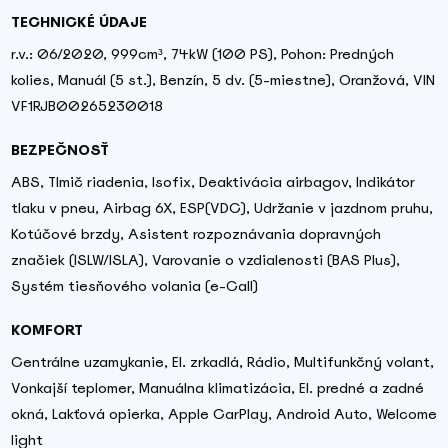
TECHNICKÉ ÚDAJE
r.v.: 06/2020, 999cm³, 74kW (100 PS), Pohon: Predných
kolies, Manuál (5 st.), Benzín, 5 dv. (5-miestne), Oranžová, VIN
VF1RJB00265230018
BEZPEČNOSŤ
ABS, Tlmič riadenia, Isofix, Deaktivácia airbagov, Indikátor
tlaku v pneu, Airbag 6X, ESP(VDC), Udržanie v jazdnom pruhu,
Kotúčové brzdy, Asistent rozpoznávania dopravných
značiek (ISLW/ISLA), Varovanie o vzdialenosti (BAS Plus),
Systém tiesňového volania (e-Call)
KOMFORT
Centrálne uzamykanie, El. zrkadlá, Rádio, Multifunkčný volant,
Vonkajší teplomer, Manuálna klimatizácia, El. predné a zadné
okná, Lakťová opierka, Apple CarPlay, Android Auto, Welcome
light