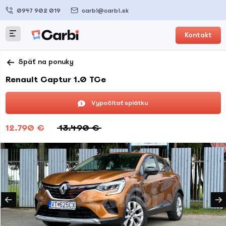
0947 902 019
carbi@carbi.sk
Kontakt
Späť na ponuky
Renault Captur 1.0 TCe
Vypočítať splátku
12.790 €
13.490 €