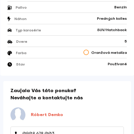
Benzín
Palivo
Predných kolies
Náhon
SUV/Hatchback
Typ karosérie
5
Dvere
Oranžová metalíza
Farba
Používané
Stav
Zaujala Vás táto ponuka?
Neváhajte a kontaktujte nás
Róbert Demko
0902 678 003