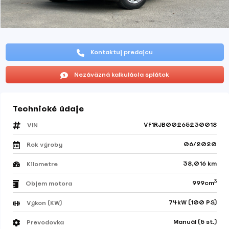
Kontaktuj predajcu
Nezáväzná kalkulácia splátok
Technické údaje
VF1RJB00265230018
VIN
06/2020
Rok výroby
38,016 km
Kilometre
3
999cm
Objem motora
74kW (100 PS)
Výkon (KW)
Manuál (5 st.)
Prevodovka