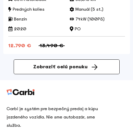
Predných kolies
Manuál (5 st.)
Benzín
74kW (100PS)
2020
PO
12.790 €
13.490 €
Zobraziť celú ponuku
Carbi je systém pre bezpečný predaj a kúpu
jazdeného vozidla. Nie sme autobazár, sme
služba.