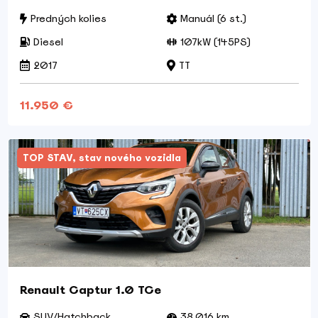
Predných kolies
Manuál (6 st.)
Diesel
107kW (145PS)
2017
TT
11.950 €
TOP STAV, stav nového vozidla
Renault Captur 1.0 TCe
SUV/Hatchback
38,016 km