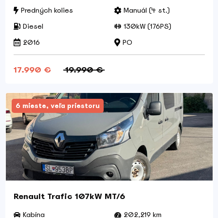
Predných kolies
Manuál (4 st.)
Diesel
130kW (176PS)
2016
PO
17.990 €
19.990 €
6 mieste, veľa priestoru
Renault Trafic 107kW MT/6
Kabína
202,219 km