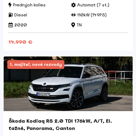
Predných kolies
Automat (7 st.)
Diesel
110kW (149PS)
2020
TN
14.990 €
1. majiteľ, nové rozvody
Škoda Kodiaq RS 2.0 TDI 176kW, A/T, El.
ťažné, Panorama, Canton