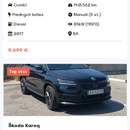
Combi
140,562 km
Predných kolies
Manuál (5 st.)
Diesel
85kW (115PS)
2017
BA
9.699 €
Top stav
Škoda Karoq