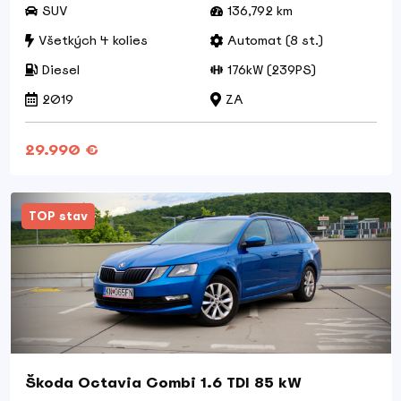
SUV
136,792 km
Všetkých 4 kolies
Automat (8 st.)
Diesel
176kW (239PS)
2019
ZA
29.990 €
TOP stav
Škoda Octavia Combi 1.6 TDI 85 kW