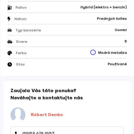
Hybrid (elektro + benzín)
Palivo
Predných kolies
Náhon
Combi
Typ karosérie
5
Dvere
Modrá metalíza
Farba
Používané
Stav
Zaujala Vás táto ponuka?
Neváhajte a kontaktujte nás
Róbert Demko
0902 678 003