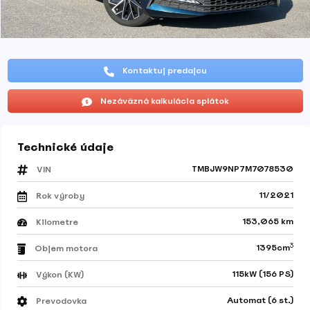
Kontaktuj predajcu
Nezáväzná kalkulácia splátok
Technické údaje
TMBJW9NP7M7078530
VIN
11/2021
Rok výroby
153,065 km
Kilometre
3
1395cm
Objem motora
115kW (156 PS)
Výkon (KW)
Automat (6 st.)
Prevodovka