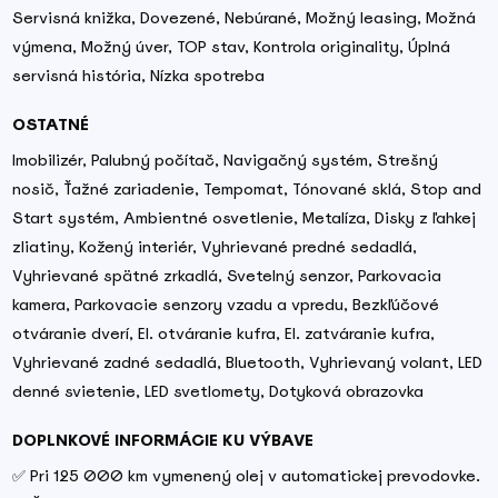
Servisná knižka, Dovezené, Nebúrané, Možný leasing, Možná
výmena, Možný úver, TOP stav, Kontrola originality, Úplná
servisná história, Nízka spotreba
OSTATNÉ
Imobilizér, Palubný počítač, Navigačný systém, Strešný
nosič, Ťažné zariadenie, Tempomat, Tónované sklá, Stop and
Start systém, Ambientné osvetlenie, Metalíza, Disky z ľahkej
zliatiny, Kožený interiér, Vyhrievané predné sedadlá,
Vyhrievané spätné zrkadlá, Svetelný senzor, Parkovacia
kamera, Parkovacie senzory vzadu a vpredu, Bezkľúčové
otváranie dverí, El. otváranie kufra, El. zatváranie kufra,
Vyhrievané zadné sedadlá, Bluetooth, Vyhrievaný volant, LED
denné svietenie, LED svetlomety, Dotyková obrazovka
DOPLNKOVÉ INFORMÁCIE KU VÝBAVE
✅ Pri 125 000 km vymenený olej v automatickej prevodovke.