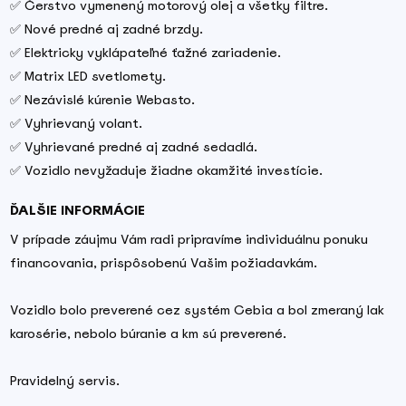
✅ Čerstvo vymenený motorový olej a všetky filtre.
✅ Nové predné aj zadné brzdy.
✅ Elektricky vyklápateľné ťažné zariadenie.
✅ Matrix LED svetlomety.
✅ Nezávislé kúrenie Webasto.
✅ Vyhrievaný volant.
✅ Vyhrievané predné aj zadné sedadlá.
✅ Vozidlo nevyžaduje žiadne okamžité investície.
ĎALŠIE INFORMÁCIE
V prípade záujmu Vám radi pripravíme individuálnu ponuku
financovania, prispôsobenú Vašim požiadavkám.
Vozidlo bolo preverené cez systém Cebia a bol zmeraný lak
karosérie, nebolo búranie a km sú preverené.
Pravidelný servis.