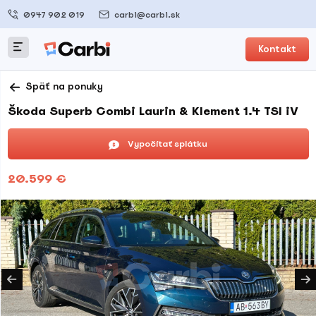
0947 902 019
carbi@carbi.sk
Kontakt
Späť na ponuky
Škoda Superb Combi Laurin & Klement 1.4 TSI iV
Vypočítať splátku
20.599 €