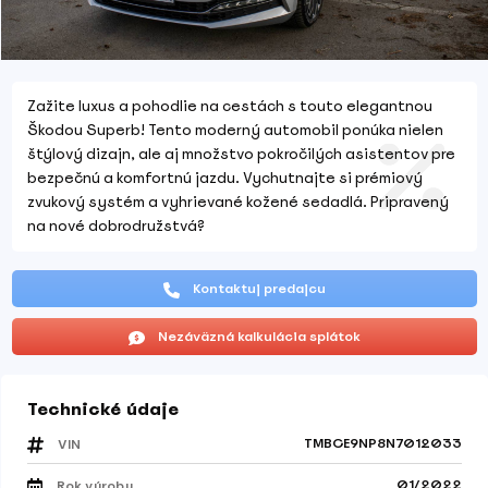
Zažite luxus a pohodlie na cestách s touto elegantnou
Škodou Superb! Tento moderný automobil ponúka nielen
štýlový dizajn, ale aj množstvo pokročilých asistentov pre
bezpečnú a komfortnú jazdu. Vychutnajte si prémiový
zvukový systém a vyhrievané kožené sedadlá. Pripravený
na nové dobrodružstvá?
Kontaktuj predajcu
Nezáväzná kalkulácia splátok
Technické údaje
TMBCE9NP8N7012033
VIN
01/2022
Rok výroby