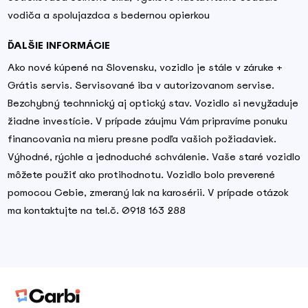
vodiča a spolujazdca s bedernou opierkou
ĎALŠIE INFORMÁCIE
Ako nové kúpené na Slovensku, vozidlo je stále v záruke +
Grátis servis. Servisované iba v autorizovanom servise.
Bezchybný technnický aj optický stav. Vozidlo si nevyžaduje
žiadne investície. V prípade záujmu Vám pripravíme ponuku
financovania na mieru presne podľa vašich požiadaviek.
Výhodné, rýchle a jednoduché schválenie. Vaše staré vozidlo
môžete použiť ako protihodnotu. Vozidlo bolo preverené
pomocou Cebie, zmeraný lak na karosérii. V prípade otázok
ma kontaktujte na tel.č. 0918 163 288