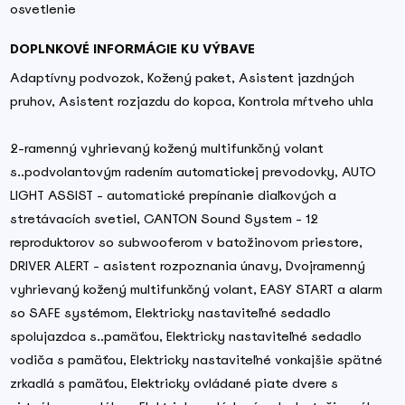
osvetlenie
DOPLNKOVÉ INFORMÁCIE KU VÝBAVE
Adaptívny podvozok, Kožený paket, Asistent jazdných
pruhov, Asistent rozjazdu do kopca, Kontrola mŕtveho uhla
2-ramenný vyhrievaný kožený multifunkčný volant
s..podvolantovým radením automatickej prevodovky, AUTO
LIGHT ASSIST - automatické prepínanie diaľkových a
stretávacích svetiel, CANTON Sound System - 12
reproduktorov so subwooferom v batožinovom priestore,
DRIVER ALERT - asistent rozpoznania únavy, Dvojramenný
vyhrievaný kožený multifunkčný volant, EASY START a alarm
so SAFE systémom, Elektricky nastaviteľné sedadlo
spolujazdca s..pamäťou, Elektricky nastaviteľné sedadlo
vodiča s pamäťou, Elektricky nastaviteľné vonkajšie spätné
zrkadlá s pamäťou, Elektricky ovládané piate dvere s