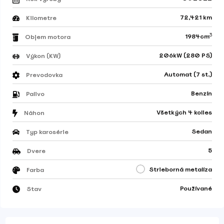
72,421 km
Kilometre
3
1984cm
Objem motora
206kW (280 PS)
Výkon (KW)
Automat (7 st.)
Prevodovka
Benzín
Palivo
Všetkých 4 kolies
Náhon
Sedan
Typ karosérie
5
Dvere
Strieborná metalíza
Farba
Používané
Stav