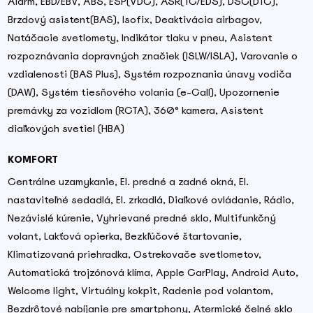
Alarm, EBD/EBV, ABS, ESP(VDC), ASR(TC/EDS), DSC(DTC),
Brzdový asistent(BAS), Isofix, Deaktivácia airbagov,
Natáčacie svetlomety, Indikátor tlaku v pneu, Asistent
rozpoznávania dopravných značiek (ISLW/ISLA), Varovanie o
vzdialenosti (BAS Plus), Systém rozpoznania únavy vodiča
(DAW), Systém tiesňového volania (e-Call), Upozornenie
premávky za vozidlom (RCTA), 360° kamera, Asistent
diaľkových svetiel (HBA)
KOMFORT
Centrálne uzamykanie, El. predné a zadné okná, El.
nastaviteľné sedadlá, El. zrkadlá, Diaľkové ovládanie, Rádio,
Nezávislé kúrenie, Vyhrievané predné sklo, Multifunkčný
volant, Lakťová opierka, Bezkľúčové štartovanie,
Klimatizovaná priehradka, Ostrekovače svetlometov,
Automatická trojzónová klíma, Apple CarPlay, Android Auto,
Welcome light, Virtuálny kokpit, Radenie pod volantom,
Bezdrôtové nabíjanie pre smartphony, Atermické čelné sklo