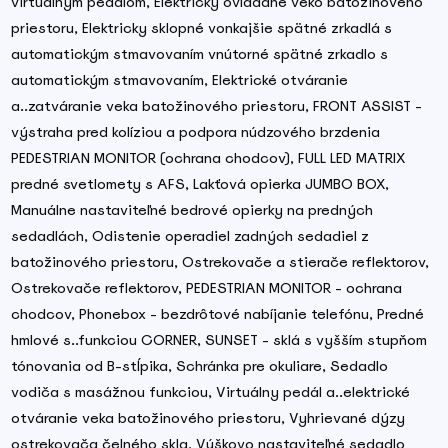
virtuálnym pedálom, Elektricky ovládané veko batožinového
priestoru, Elektricky sklopné vonkajšie spätné zrkadlá s
automatickým stmavovaním vnútorné spätné zrkadlo s
automatickým stmavovaním, Elektrické otváranie
a..zatváranie veka batožinového priestoru, FRONT ASSIST -
výstraha pred kolíziou a podpora núdzového brzdenia
PEDESTRIAN MONITOR (ochrana chodcov), FULL LED MATRIX
predné svetlomety s AFS, Lakťová opierka JUMBO BOX,
Manuálne nastaviteľné bedrové opierky na predných
sedadlách, Odistenie operadiel zadných sedadiel z
batožinového priestoru, Ostrekovače a stierače reflektorov,
Ostrekovače reflektorov, PEDESTRIAN MONITOR - ochrana
chodcov, Phonebox - bezdrôtové nabíjanie telefónu, Predné
hmlové s..funkciou CORNER, SUNSET - sklá s vyšším stupňom
tónovania od B-stĺpika, Schránka pre okuliare, Sedadlo
vodiča s masážnou funkciou, Virtuálny pedál a..elektrické
otváranie veka batožinového priestoru, Vyhrievané dýzy
ostrekovača čelného skla, Výškovo nastaviteľné sedadlo