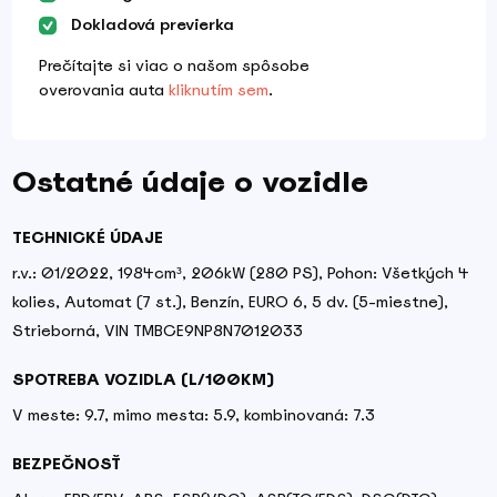
Dokladová previerka
Prečítajte si viac o našom spôsobe
overovania auta
kliknutím sem
.
Ostatné údaje o vozidle
TECHNICKÉ ÚDAJE
r.v.: 01/2022, 1984cm³, 206kW (280 PS), Pohon: Všetkých 4
kolies, Automat (7 st.), Benzín, EURO 6, 5 dv. (5-miestne),
Strieborná, VIN TMBCE9NP8N7012033
SPOTREBA VOZIDLA (L/100KM)
V meste: 9.7, mimo mesta: 5.9, kombinovaná: 7.3
BEZPEČNOSŤ