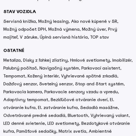
STAV VOZIDLA
Servisná knižka, Možný leasing, Ako nové kúpené v SR,
Možný odpočet DPH, Možná výmena, Možný úver, Prvý
majiteľ, V záruke, Úplná servisná história, TOP stav
OSTATNÉ
Metalíza, Disky z ľahkej zliatiny, Hmlové svetlomety, Imobilizér,
Palubný počítač, Navigačný systém, Parkovací asistent,
Tempomat, Kožený interiér, Vyhrievané spätné zrkadlá,
Dažďový senzor, Svetelný senzor, Stop and Start systém,
Parkovacia kamera, Parkovacie senzory vzadu a vpredu,
Adaptívny tempomat, Bezkľúčové otváranie dverí, El.
otváranie kufra, El. zatváranie kufra, Sedadlá masážne,
Odvetrávané predné sedadlá, Bluetooth, Vyhrievaný volant,
LED denné svietenie, LED svetlomety, Bezdotykové otváranie
kufra, Pamäťové sedačky, Matrix svetla, Ambientné