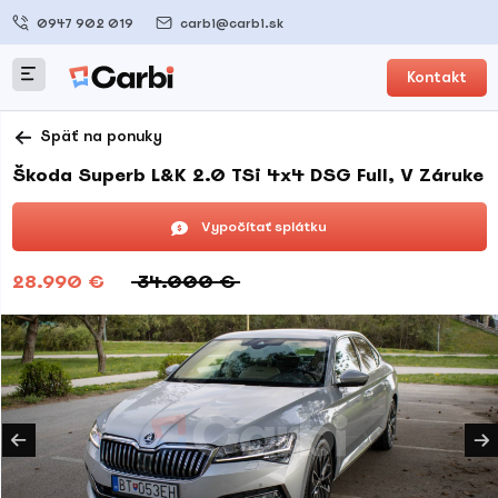
0947 902 019
carbi@carbi.sk
Kontakt
Späť na ponuky
Škoda Superb L&K 2.0 TSi 4x4 DSG Full, V Záruke
Vypočítať splátku
28.990 €
34.000 €